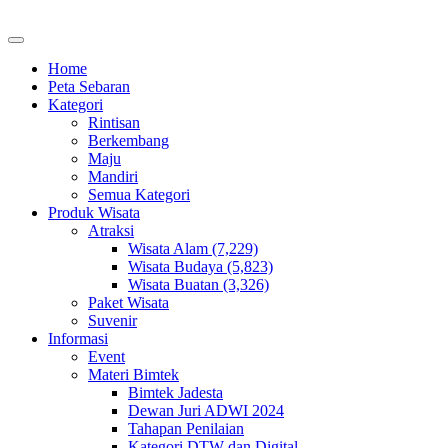
Home
Peta Sebaran
Kategori
Rintisan
Berkembang
Maju
Mandiri
Semua Kategori
Produk Wisata
Atraksi
Wisata Alam (7,229)
Wisata Budaya (5,823)
Wisata Buatan (3,326)
Paket Wisata
Suvenir
Informasi
Event
Materi Bimtek
Bimtek Jadesta
Dewan Juri ADWI 2024
Tahapan Penilaian
Kategori DTW dan Digital