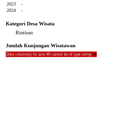
2023
-
2024
-
Kategori Desa Wisata
Rintisan
Jumlah Kunjungan Wisatawan
Data column(s) for axis #0 cannot be of type string
×