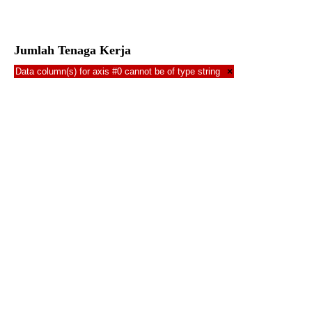
Jumlah Tenaga Kerja
Data column(s) for axis #0 cannot be of type string
×