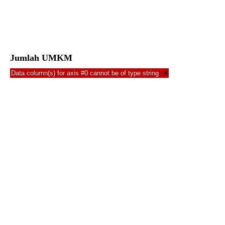
Jumlah UMKM
Data column(s) for axis #0 cannot be of type string
×