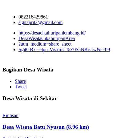
082216429861
sigitapril3@gmail.com
https://desacikahuripanlembang.id/
DesaWisataCikahuripanArea
?utm_medium=share_sheet
SgitGB?t=elpuJVisxmUJ6Z0SaNKiGw&s=09
Bagikan Desa Wisata
Share
Tweet
Desa Wisata di Sekitar
Rintisan
Desa Wisata Batu Nyusun (8.96 km)