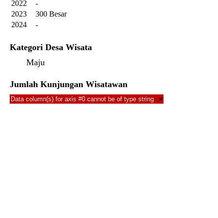
2022
-
2023
300 Besar
2024
-
Kategori Desa Wisata
Maju
Jumlah Kunjungan Wisatawan
Data column(s) for axis #0 cannot be of type string
×