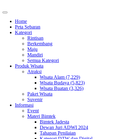
Home
Peta Sebaran
Kategori
Rintisan
Berkembang
Maju
Mandiri
Semua Kategori
Produk Wisata
Atraksi
Wisata Alam (7,229)
Wisata Budaya (5,823)
Wisata Buatan (3,326)
Paket Wisata
Suvenir
Informasi
Event
Materi Bimtek
Bimtek Jadesta
Dewan Juri ADWI 2024
Tahapan Penilaian
Kategori DTW dan Digital