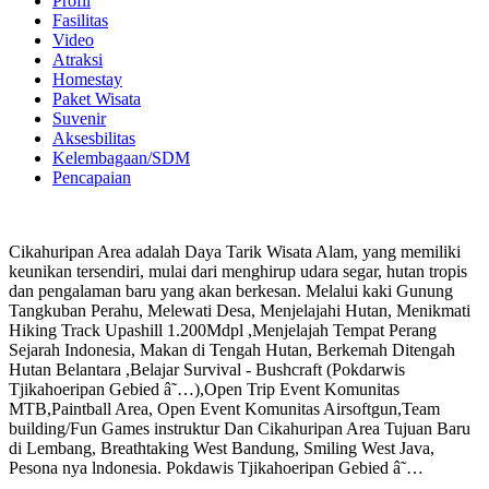
Profil
Fasilitas
Video
Atraksi
Homestay
Paket Wisata
Suvenir
Aksesbilitas
Kelembagaan/SDM
Pencapaian
Cikahuripan Area adalah Daya Tarik Wisata Alam, yang memiliki
keunikan tersendiri, mulai dari menghirup udara segar, hutan tropis
dan pengalaman baru yang akan berkesan. Melalui kaki Gunung
Tangkuban Perahu, Melewati Desa, Menjelajahi Hutan, Menikmati
Hiking Track Upashill 1.200Mdpl ,Menjelajah Tempat Perang
Sejarah Indonesia, Makan di Tengah Hutan, Berkemah Ditengah
Hutan Belantara ,Belajar Survival - Bushcraft (Pokdarwis
Tjikahoeripan Gebied â˜…),Open Trip Event Komunitas
MTB,Paintball Area, Open Event Komunitas Airsoftgun,Team
building/Fun Games instruktur Dan Cikahuripan Area Tujuan Baru
di Lembang, Breathtaking West Bandung, Smiling West Java,
Pesona nya lndonesia. Pokdawis Tjikahoeripan Gebied â˜…