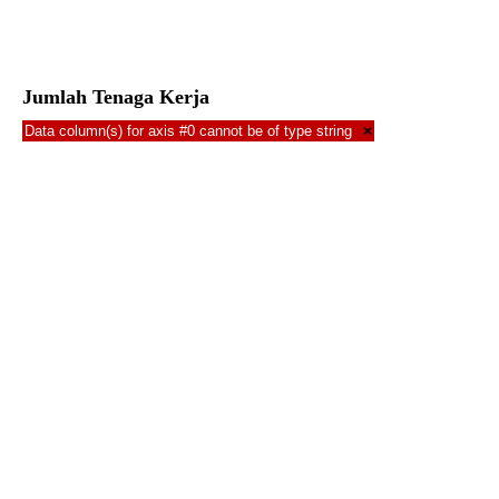
Jumlah Tenaga Kerja
Data column(s) for axis #0 cannot be of type string
×