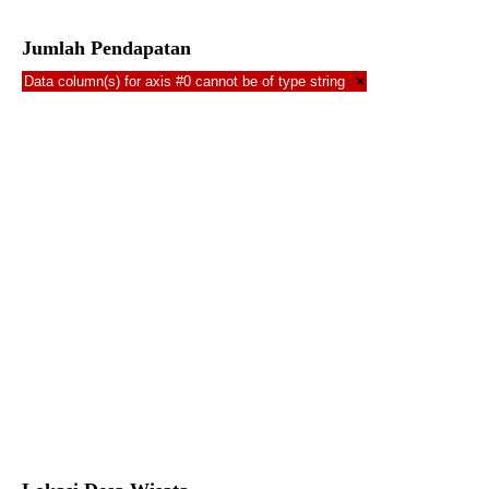
Jumlah Pendapatan
Data column(s) for axis #0 cannot be of type string
×