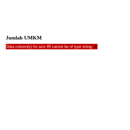
Jumlah UMKM
Data column(s) for axis #0 cannot be of type string
×