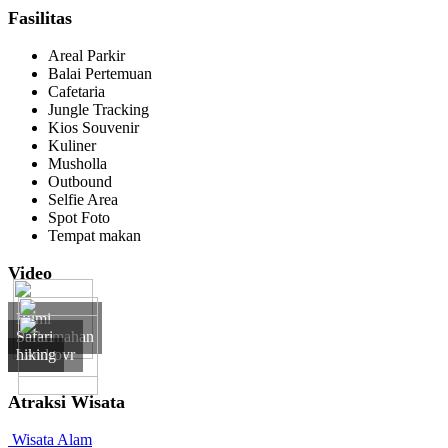
Fasilitas
Areal Parkir
Balai Pertemuan
Cafetaria
Jungle Tracking
Kios Souvenir
Kuliner
Musholla
Outbound
Selfie Area
Spot Foto
Tempat makan
Video
Bumi
Perkemahan
Safari
Landrovr
hiking
Atraksi Wisata
Wisata Alam