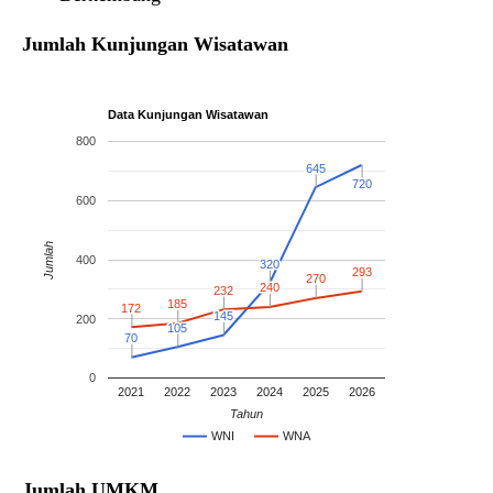
Jumlah Kunjungan Wisatawan
Data Kunjungan Wisatawan
800
645
645
720
720
600
Jumlah
400
320
320
293
293
270
270
240
240
232
232
185
185
172
172
145
145
200
105
105
70
70
0
2021
2022
2023
2024
2025
2026
Tahun
WNI
WNA
Jumlah UMKM