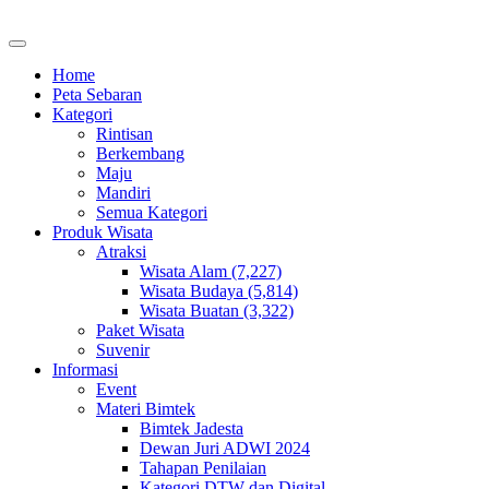
Home
Peta Sebaran
Kategori
Rintisan
Berkembang
Maju
Mandiri
Semua Kategori
Produk Wisata
Atraksi
Wisata Alam (7,227)
Wisata Budaya (5,814)
Wisata Buatan (3,322)
Paket Wisata
Suvenir
Informasi
Event
Materi Bimtek
Bimtek Jadesta
Dewan Juri ADWI 2024
Tahapan Penilaian
Kategori DTW dan Digital