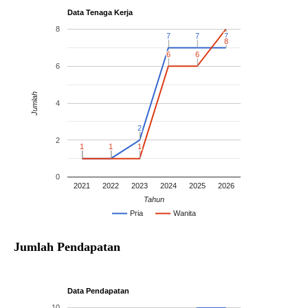
Data Tenaga Kerja
8
7
7
7
7
7
7
8
8
6
6
6
6
6
Jumlah
4
2
2
2
1
1
1
1
1
1
1
1
1
1
0
2021
2022
2023
2024
2025
2026
Tahun
Pria
Wanita
Jumlah Pendapatan
Data Pendapatan
10