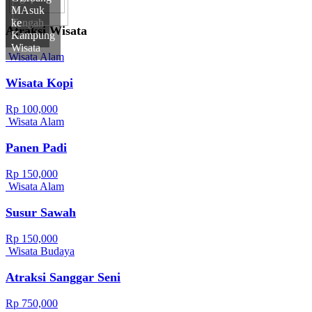
di
MAsuk
Tengah
ke
Atraksi Wisata
Sawah
Kampung
Wisata
Wisata Alam
Wisata Kopi
Rp 100,000
Wisata Alam
Panen Padi
Rp 150,000
Wisata Alam
Susur Sawah
Rp 150,000
Wisata Budaya
Atraksi Sanggar Seni
Rp 750,000