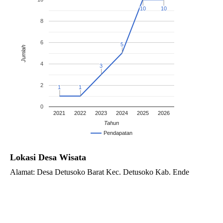
10
10
10
10
8
6
5
5
Jumlah
4
3
3
2
1
1
1
1
0
2021
2022
2023
2024
2025
2026
Tahun
Pendapatan
Lokasi Desa Wisata
Alamat: Desa Detusoko Barat Kec. Detusoko Kab. Ende