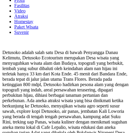
Profil
Fasilitas
Video
Atraksi
Homestay
Paket Wisata
Suvenir
Detusoko adalah salah satu Desa di bawah Penyangga Danau
Kelimutu, Detusoko Ecotourism merupakan Desa wisata yang
menyuguhkan wisata alam dan Budaya, topografi yang berbukit,
lembah yang subur dibaluti oleh keindahan alam nan hijau ini
terletak hanya 33 km dari Kota Ende. 45 menit dari Bandara Ende,
berada tepat di jalur jalan utama Trans Flores. Berada pada
ketinggian 800 mdpl, Detusoko hadirkan pesona alam yang dengan
topografi yang indah, areal persawahan terasering, dipagari
perbukitan hijau, dihiasi berbagai tanaman pertanian dan
perkebunan. Ada aneka atraksi wisata yang bisa dinikmati ketika
berkunjung ke Detusoko, menyajikan wisata agro seperti susur
sawah, explore kopi Detusoko, air panas, jembatan Kali Loworia
yang berada di tengah tengah persawahan, kampung adat Suku
Rini, treking uap Panas, wisata kuliner dengan menikmati suguhan
aneka menu lokal di Cafe Lepalio, wisata edukasi dan aneka
suguhan tarian Adat yang dikelola oleh Pokdarwis Niraneni Desa