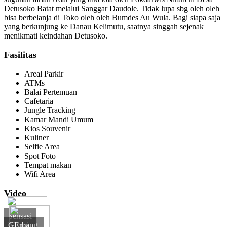
Detusoko Batat melalui Sanggar Daudole. Tidak lupa sbg oleh oleh
bisa berbelanja di Toko oleh oleh Bumdes Au Wula. Bagi siapa saja
yang berkunjung ke Danau Kelimutu, saatnya singgah sejenak
menikmati keindahan Detusoko.
Fasilitas
Areal Parkir
ATMs
Balai Pertemuan
Cafetaria
Jungle Tracking
Kamar Mandi Umum
Kios Souvenir
Kuliner
Selfie Area
Spot Foto
Tempat makan
Wifi Area
Video
Sensasi
Ngopi
GErbang