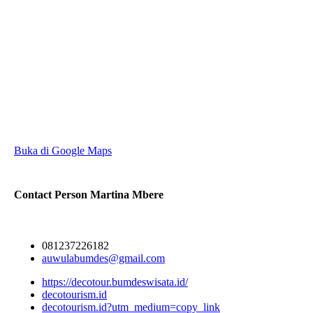
Buka di Google Maps
Contact Person
Martina Mbere
081237226182
auwulabumdes@gmail.com
https://decotour.bumdeswisata.id/
decotourism.id
decotourism.id?utm_medium=copy_link