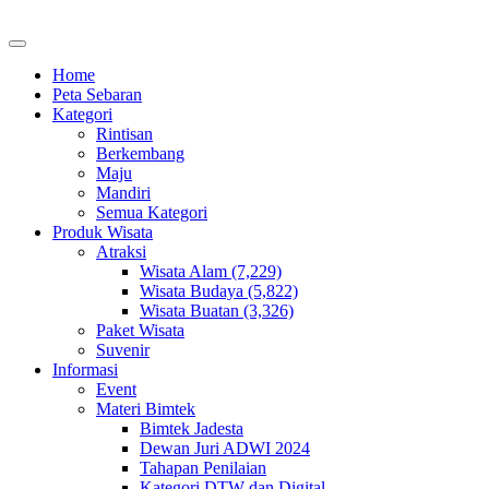
Home
Peta Sebaran
Kategori
Rintisan
Berkembang
Maju
Mandiri
Semua Kategori
Produk Wisata
Atraksi
Wisata Alam (7,229)
Wisata Budaya (5,822)
Wisata Buatan (3,326)
Paket Wisata
Suvenir
Informasi
Event
Materi Bimtek
Bimtek Jadesta
Dewan Juri ADWI 2024
Tahapan Penilaian
Kategori DTW dan Digital