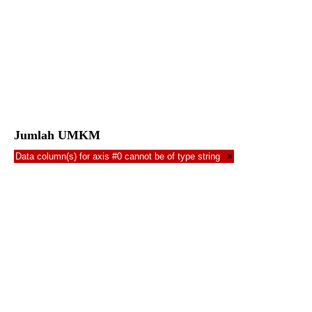
Jumlah UMKM
Data column(s) for axis #0 cannot be of type string
×