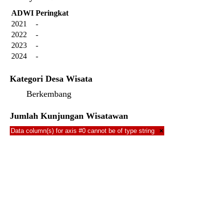
ADWI
Peringkat
2021
-
2022
-
2023
-
2024
-
Kategori Desa Wisata
Berkembang
Jumlah Kunjungan Wisatawan
Data column(s) for axis #0 cannot be of type string
×