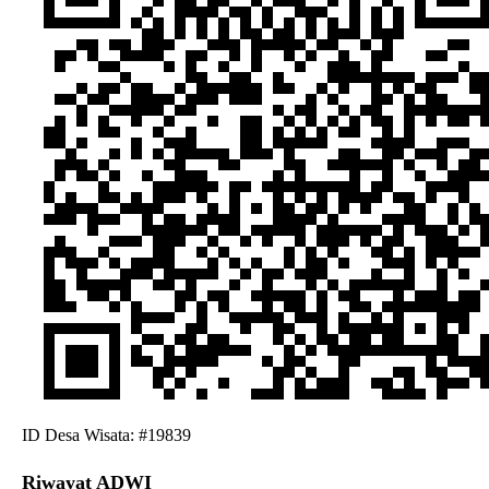
ID Desa Wisata: #19839
Riwayat ADWI