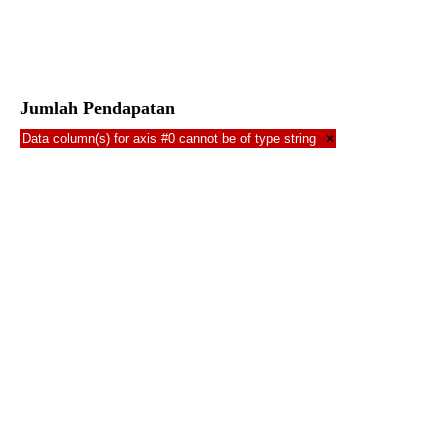
Jumlah Pendapatan
Data column(s) for axis #0 cannot be of type string
×