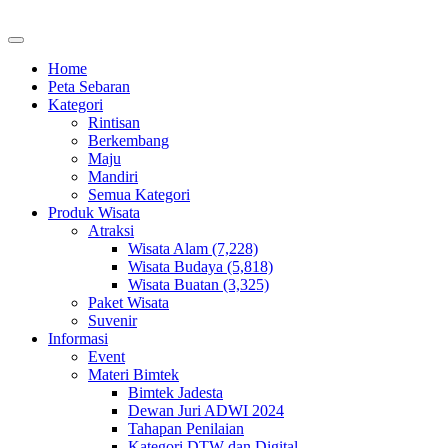
Home
Peta Sebaran
Kategori
Rintisan
Berkembang
Maju
Mandiri
Semua Kategori
Produk Wisata
Atraksi
Wisata Alam (7,228)
Wisata Budaya (5,818)
Wisata Buatan (3,325)
Paket Wisata
Suvenir
Informasi
Event
Materi Bimtek
Bimtek Jadesta
Dewan Juri ADWI 2024
Tahapan Penilaian
Kategori DTW dan Digital