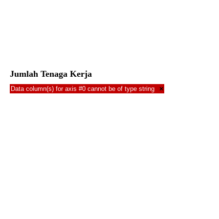
Jumlah Tenaga Kerja
Data column(s) for axis #0 cannot be of type string
×