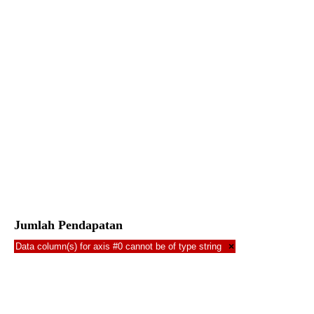
Jumlah Pendapatan
Data column(s) for axis #0 cannot be of type string
×