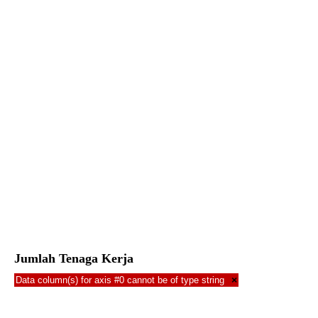
Jumlah Tenaga Kerja
Data column(s) for axis #0 cannot be of type string
×