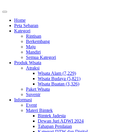
Home
Peta Sebaran
Kategori
Rintisan
Berkembang
Maju
Mandiri
Semua Kategori
Produk Wisata
Atraksi
Wisata Alam (7,229)
Wisata Budaya (5,821)
Wisata Buatan (3,326)
Paket Wisata
Suvenir
Informasi
Event
Materi Bimtek
Bimtek Jadesta
Dewan Juri ADWI 2024
Tahapan Penilaian
Kategori DTW dan Digital