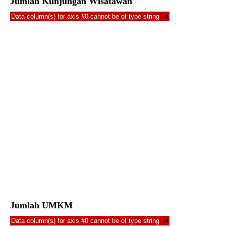
Jumlah Kunjungan Wisatawan
Data column(s) for axis #0 cannot be of type string
×
Jumlah UMKM
Data column(s) for axis #0 cannot be of type string
×