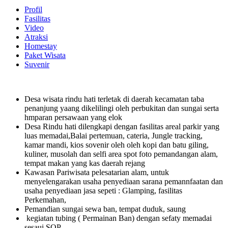
Profil
Fasilitas
Video
Atraksi
Homestay
Paket Wisata
Suvenir
Desa wisata rindu hati terletak di daerah kecamatan taba
penanjung yaang dikelilingi oleh perbukitan dan sungai serta
hmparan persawaan yang elok
Desa Rindu hati dilengkapi dengan fasilitas areal parkir yang
luas memadai,Balai pertemuan, cateria, Jungle tracking,
kamar mandi, kios sovenir oleh oleh kopi dan batu giling,
kuliner, musolah dan selfi area spot foto pemandangan alam,
tempat makan yang kas daerah rejang
Kawasan Pariwisata pelesatarian alam, untuk
menyelengarakan usaha penyediaan sarana pemannfaatan dan
usaha penyediaan jasa sepeti : Glamping, fasilitas
Perkemahan,
Pemandian sungai sewa ban, tempat duduk, saung
kegiatan tubing ( Permainan Ban) dengan sefaty memadai
sesaui SOP