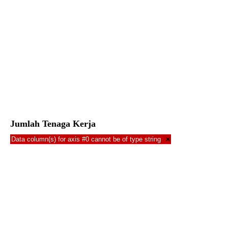
Jumlah Tenaga Kerja
Data column(s) for axis #0 cannot be of type string
×