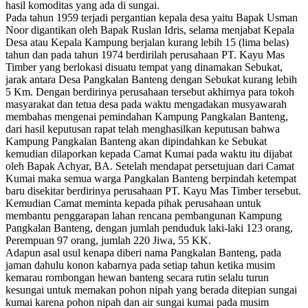
hasil komoditas yang ada di sungai.
Pada tahun 1959 terjadi pergantian kepala desa yaitu Bapak Usman
Noor digantikan oleh Bapak Ruslan Idris, selama menjabat Kepala
Desa atau Kepala Kampung berjalan kurang lebih 15 (lima belas)
tahun dan pada tahun 1974 berdirilah perusahaan PT. Kayu Mas
Timber yang berlokasi disuatu tempat yang dinamakan Sebukat,
jarak antara Desa Pangkalan Banteng dengan Sebukat kurang lebih
5 Km. Dengan berdirinya perusahaan tersebut akhirnya para tokoh
masyarakat dan tetua desa pada waktu mengadakan musyawarah
membahas mengenai pemindahan Kampung Pangkalan Banteng,
dari hasil keputusan rapat telah menghasilkan keputusan bahwa
Kampung Pangkalan Banteng akan dipindahkan ke Sebukat
kemudian dilaporkan kepada Camat Kumai pada waktu itu dijabat
oleh Bapak Achyar, BA. Setelah mendapat persetujuan dari Camat
Kumai maka semua warga Pangkalan Banteng berpindah ketempat
baru disekitar berdirinya perusahaan PT. Kayu Mas Timber tersebut.
Kemudian Camat meminta kepada pihak perusahaan untuk
membantu penggarapan lahan rencana pembangunan Kampung
Pangkalan Banteng, dengan jumlah penduduk laki-laki 123 orang,
Perempuan 97 orang, jumlah 220 Jiwa, 55 KK.
Adapun asal usul kenapa diberi nama Pangkalan Banteng, pada
jaman dahulu konon kabarnya pada setiap tahun ketika musim
kemarau rombongan hewan banteng secara rutin selalu turun
kesungai untuk memakan pohon nipah yang berada ditepian sungai
kumai karena pohon nipah dan air sungai kumai pada musim