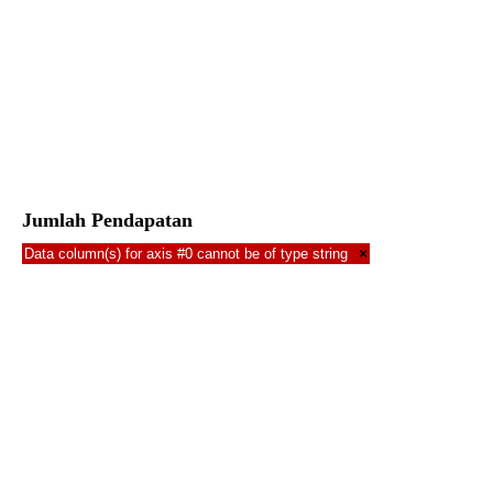
Jumlah Pendapatan
Data column(s) for axis #0 cannot be of type string
×