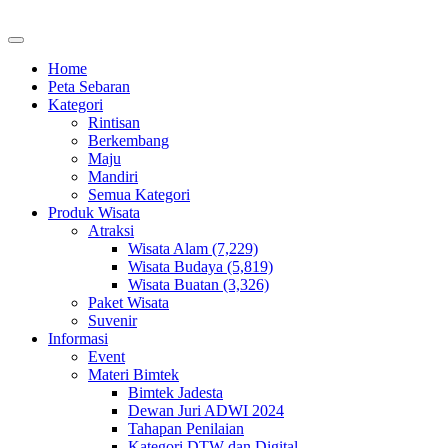
Home
Peta Sebaran
Kategori
Rintisan
Berkembang
Maju
Mandiri
Semua Kategori
Produk Wisata
Atraksi
Wisata Alam (7,229)
Wisata Budaya (5,819)
Wisata Buatan (3,326)
Paket Wisata
Suvenir
Informasi
Event
Materi Bimtek
Bimtek Jadesta
Dewan Juri ADWI 2024
Tahapan Penilaian
Kategori DTW dan Digital