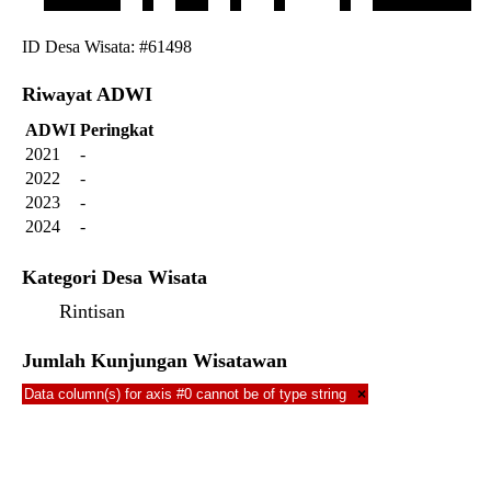
ID Desa Wisata: #61498
Riwayat ADWI
ADWI
Peringkat
2021
-
2022
-
2023
-
2024
-
Kategori Desa Wisata
Rintisan
Jumlah Kunjungan Wisatawan
Data column(s) for axis #0 cannot be of type string
×