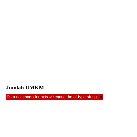
Jumlah UMKM
Data column(s) for axis #0 cannot be of type string
×