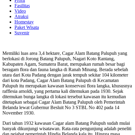
Profil
Fasilitas
Video
Atraksi
Homestay
Paket Wisata
Suvenir
Memiliki luas area 3,4 hektare, Cagar Alam Batang Palupuh yang
berlokasi di Jorong Batang Palupuh, Nagari Koto Rantang,
Kabupaten Agam, Sumatera Barat, merupakan rumah besar bagi
beragam flora dan fauna langka di Ranah Minang. Berada sebelah
utara dari Kota Padang dengan jarak tempuh sekitar 104 kilometer
dari kota Padang, Cagar Alam Batang Palupuh di Kecamatan
Palupuh itu merupakan kawasan konservasi flora langka, khususnya
rafflesia arnoldi, yang pertama kali ditemukan pada 1930. Sejak
ditemukan bunga langka di lokasi tersebut kawasan itu kemudian
ditetapkan sebagai Cagar Alam Batang Palupuh oleh Pemerintah
Belanda lewat Gubernur Besluit No 3 STBL No 402 pada 14
November 1930.
Dari tahun 1932 kawasan Cagar alam Batang Palupuh sudah mulai
banyak dikunjungi wisatawan. Rata-rata pengunjung adalah peneliti
dan pejabat pemerintah Hindia Belanda kala itu. Hingga masa