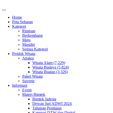
Home
Peta Sebaran
Kategori
Rintisan
Berkembang
Maju
Mandiri
Semua Kategori
Produk Wisata
Atraksi
Wisata Alam (7,229)
Wisata Budaya (5,824)
Wisata Buatan (3,326)
Paket Wisata
Suvenir
Informasi
Event
Materi Bimtek
Bimtek Jadesta
Dewan Juri ADWI 2024
Tahapan Penilaian
Kategori DTW dan Digital