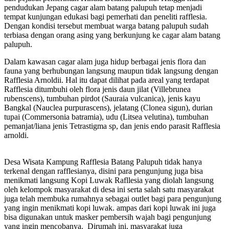
pendudukan Jepang cagar alam batang palupuh tetap menjadi
tempat kunjungan edukasi bagi pemerhati dan peneliti rafflesia.
Dengan kondisi tersebut membuat warga batang palupuh sudah
terbiasa dengan orang asing yang berkunjung ke cagar alam batang
palupuh.
Dalam kawasan cagar alam juga hidup berbagai jenis flora dan
fauna yang berhubungan langsung maupun tidak langsung dengan
Rafflesia Arnoldii. Hal itu dapat dilihat pada areal yang terdapat
Rafflesia ditumbuhi oleh flora jenis daun jilat (Villebrunea
rubenscens), tumbuhan pirdot (Sauraia vulcanica), jenis kayu
Bangkal (Nauclea purpurascens), jelatang (Clonea sigun), durian
tupai (Commersonia batramia), udu (Litsea velutina), tumbuhan
pemanjat/liana jenis Tetrastigma sp, dan jenis endo parasit Rafflesia
arnoldi.
Desa Wisata Kampung Rafflesia Batang Palupuh tidak hanya
terkenal dengan rafflesianya, disini para pengunjung juga bisa
menikmati langsung Kopi Luwak Rafllesia yang diolah langsung
oleh kelompok masyarakat di desa ini serta salah satu masyarakat
juga telah membuka rumahnya sebagai outlet bagi para pengunjung
yang ingin menikmati kopi luwak. ampas dari kopi luwak ini juga
bisa digunakan untuk masker pembersih wajah bagi pengunjung
yang ingin mencobanya. Dirumah ini, masyarakat juga