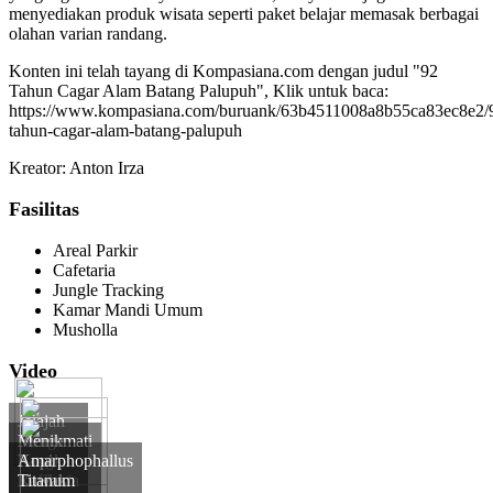
menyediakan produk wisata seperti paket belajar memasak berbagai
olahan varian randang.
Konten ini telah tayang di Kompasiana.com dengan judul "92
Tahun Cagar Alam Batang Palupuh", Klik untuk baca:
https://www.kompasiana.com/buruank/63b4511008a8b55ca83ec8e2/
tahun-cagar-alam-batang-palupuh
Kreator: Anton Irza
Fasilitas
Areal Parkir
Cafetaria
Jungle Tracking
Kamar Mandi Umum
Musholla
Video
Jelajah
Bunga
Menikmati
Langka
Kopi
Amarphophallus
Rafflesia
Luwak
Titanum