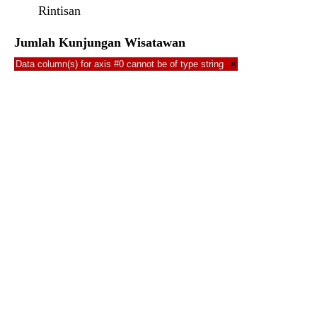
Rintisan
Jumlah Kunjungan Wisatawan
Data column(s) for axis #0 cannot be of type string
×