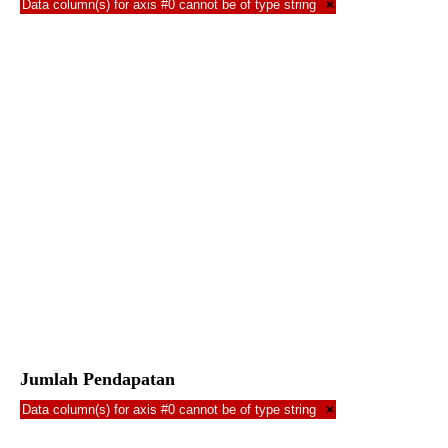
Data column(s) for axis #0 cannot be of type string
×
Jumlah Pendapatan
Data column(s) for axis #0 cannot be of type string
×