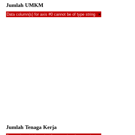
Jumlah UMKM
Data column(s) for axis #0 cannot be of type string
×
Jumlah Tenaga Kerja