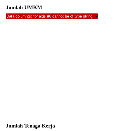
Jumlah UMKM
Data column(s) for axis #0 cannot be of type string
×
Jumlah Tenaga Kerja