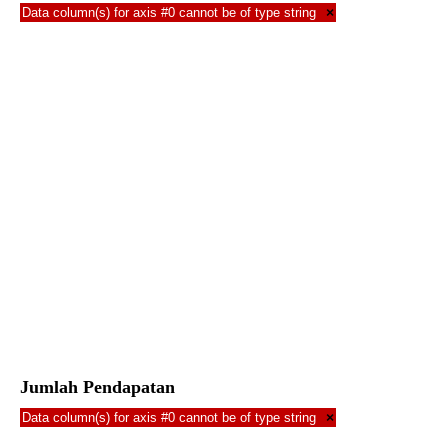
Data column(s) for axis #0 cannot be of type string
×
Jumlah Pendapatan
Data column(s) for axis #0 cannot be of type string
×