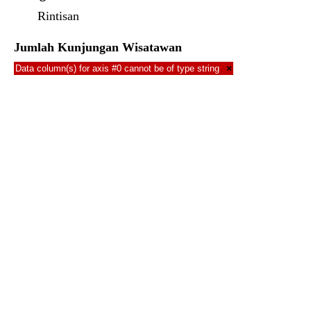
Rintisan
Jumlah Kunjungan Wisatawan
Data column(s) for axis #0 cannot be of type string
×