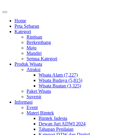
Home
Peta Sebaran
Kategori
Rintisan
Berkembang
Maju
Mandiri
Semua Kategori
Produk Wisata
Atraksi
Wisata Alam (7,227)
Wisata Budaya (5,815)
Wisata Buatan (3,325)
Paket Wisata
Suvenir
Informasi
Event
Materi Bimtek
Bimtek Jadesta
Dewan Juri ADWI 2024
Tahapan Penilaian
Kategori DTW dan Digital