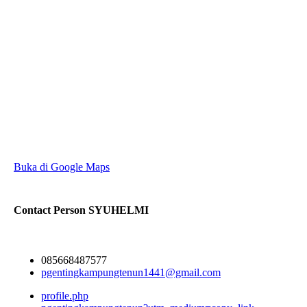
Buka di Google Maps
Contact Person
SYUHELMI
085668487577
pgentingkampungtenun1441@gmail.com
profile.php