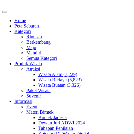
Home
Peta Sebaran
Kategori
Rintisan
Berkembang
Maju
Mandiri
Semua Kategori
Produk Wisata
Atraksi
Wisata Alam (7,229)
Wisata Budaya (5,823)
Wisata Buatan (3,326)
Paket Wisata
Suvenir
Informasi
Event
Materi Bimtek
Bimtek Jadesta
Dewan Juri ADWI 2024
Tahapan Penilaian
Kategori DTW dan Digital