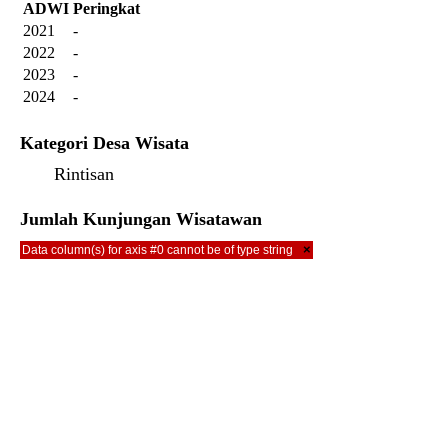
ADWI
Peringkat
2021
-
2022
-
2023
-
2024
-
Kategori Desa Wisata
Rintisan
Jumlah Kunjungan Wisatawan
×
Data column(s) for axis #0 cannot be of type string