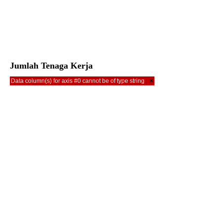
Jumlah Tenaga Kerja
×
Data column(s) for axis #0 cannot be of type string