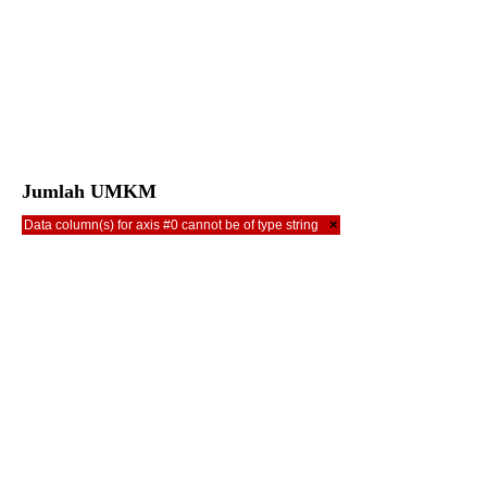
Jumlah UMKM
×
Data column(s) for axis #0 cannot be of type string