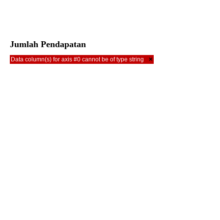
Jumlah Pendapatan
×
Data column(s) for axis #0 cannot be of type string