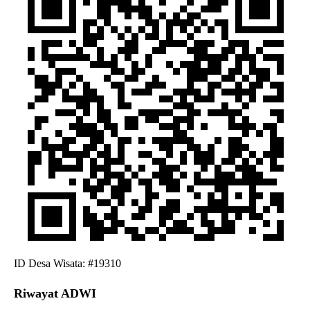
ID Desa Wisata: #19310
Riwayat ADWI