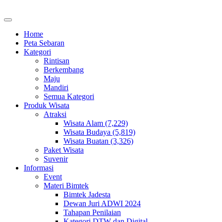
Home
Peta Sebaran
Kategori
Rintisan
Berkembang
Maju
Mandiri
Semua Kategori
Produk Wisata
Atraksi
Wisata Alam (7,229)
Wisata Budaya (5,819)
Wisata Buatan (3,326)
Paket Wisata
Suvenir
Informasi
Event
Materi Bimtek
Bimtek Jadesta
Dewan Juri ADWI 2024
Tahapan Penilaian
Kategori DTW dan Digital