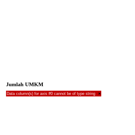
Jumlah UMKM
Data column(s) for axis #0 cannot be of type string
×