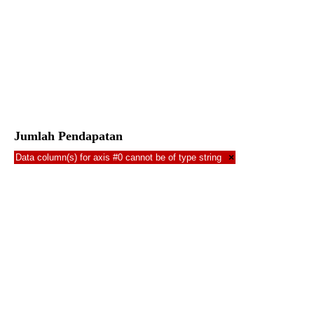
Jumlah Pendapatan
Data column(s) for axis #0 cannot be of type string
×