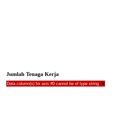
Jumlah Tenaga Kerja
Data column(s) for axis #0 cannot be of type string
×