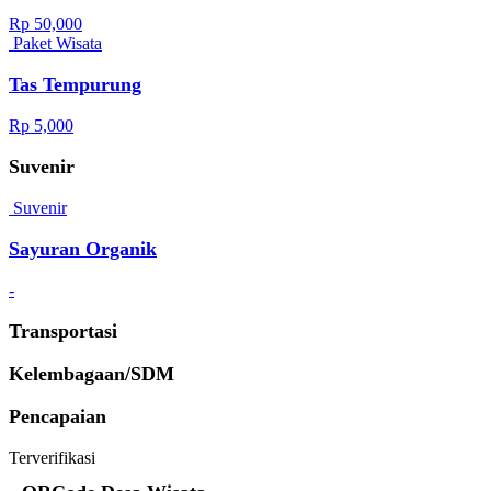
Rp 50,000
Paket Wisata
Tas Tempurung
Rp 5,000
Suvenir
Suvenir
Sayuran Organik
-
Transportasi
Kelembagaan/SDM
Pencapaian
Terverifikasi