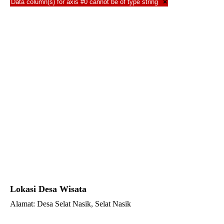
Data column(s) for axis #0 cannot be of type string
×
Lokasi Desa Wisata
Alamat: Desa Selat Nasik, Selat Nasik