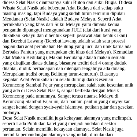
didesa Selat Nasik diantaranya suku Buton dan suku Bugis. Didesa
Wisata Selat Nasik ada beberapa Adat Budaya dari setiap suku
masing-masing, tapi Budaya yang sudah turun-temurun dipulau
Mendanau (Selat Nasik) adalah Budaya Melayu. Seperti Adat
pernikahan yang khas dari Suku Melayu yaitu dimana kedua
pengantin dipanggul menggunakan JULI (alat dari kursi yang
diikatkan kekayu dan dibentuk seperti pesawat atau bentuk ikan)
dan Berebut Lawang (Berebut lawang adalah salah satu prosesi
bagian dari adat pernikahan Belitung yang lucu dan unik karna ada
Berbalas Pantun yang merupakan ciri khas dari Melayu). Kemudian
adat Makan Bedulang ( Makan Bedulang adalah makan sesuatu
yang disajikan diatas dulang, biasanya terdiri dari 4 orang duduk
dilantai, duduk berhadapan dan ditengah-tengahnya ada dulang.
Merupakan tradisi orang Belitung turun-temurun). Biasanya
kegiatan Adat Pernikahan ini selalu diiringi dari Kesenian
Keruncong Stambul Fajar yang merupakan salah satu kesenian unik
yang ada di Desa Selat Nasik, sangat berbeda dengan Musik
Keroncong pada umumnya. Sangat terasa nuansa Melayu di
Keruncong Stambul Fajar ini, dari pantun-pantun yang dinyayikan
sangat kental dengan syair-syair islamnya, petikan gitar dan gesekan
biolanya.
Desa Selat Nasik memiliki juga kekayaan alamnya yang melimpah,
seperti Lada Putih dan karet yang menjadi andalan disektor
pertanian. Selain memiliki kekayaan alamnya, Selat Nasik juga
memiliki pemandangan alamnya yang indah, dimulai dari