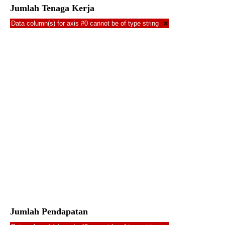
Jumlah Tenaga Kerja
Data column(s) for axis #0 cannot be of type string
×
Jumlah Pendapatan