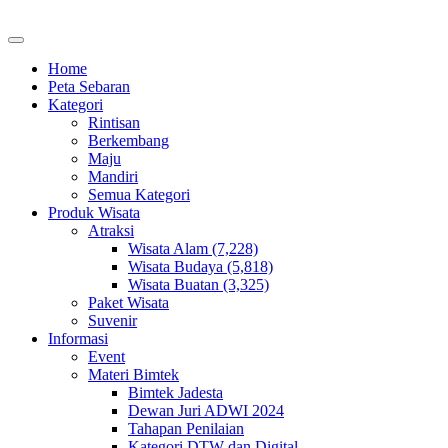
Home
Peta Sebaran
Kategori
Rintisan
Berkembang
Maju
Mandiri
Semua Kategori
Produk Wisata
Atraksi
Wisata Alam (7,228)
Wisata Budaya (5,818)
Wisata Buatan (3,325)
Paket Wisata
Suvenir
Informasi
Event
Materi Bimtek
Bimtek Jadesta
Dewan Juri ADWI 2024
Tahapan Penilaian
Kategori DTW dan Digital