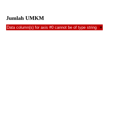
Jumlah UMKM
Data column(s) for axis #0 cannot be of type string
×