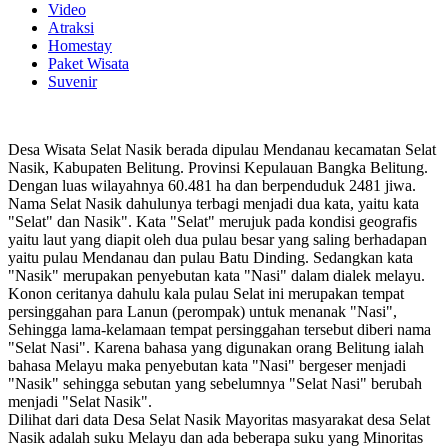
Video
Atraksi
Homestay
Paket Wisata
Suvenir
Desa Wisata Selat Nasik berada dipulau Mendanau kecamatan Selat
Nasik, Kabupaten Belitung. Provinsi Kepulauan Bangka Belitung.
Dengan luas wilayahnya 60.481 ha dan berpenduduk 2481 jiwa.
Nama Selat Nasik dahulunya terbagi menjadi dua kata, yaitu kata
"Selat" dan Nasik". Kata "Selat" merujuk pada kondisi geografis
yaitu laut yang diapit oleh dua pulau besar yang saling berhadapan
yaitu pulau Mendanau dan pulau Batu Dinding. Sedangkan kata
"Nasik" merupakan penyebutan kata "Nasi" dalam dialek melayu.
Konon ceritanya dahulu kala pulau Selat ini merupakan tempat
persinggahan para Lanun (perompak) untuk menanak "Nasi",
Sehingga lama-kelamaan tempat persinggahan tersebut diberi nama
"Selat Nasi". Karena bahasa yang digunakan orang Belitung ialah
bahasa Melayu maka penyebutan kata "Nasi" bergeser menjadi
"Nasik" sehingga sebutan yang sebelumnya "Selat Nasi" berubah
menjadi "Selat Nasik".
Dilihat dari data Desa Selat Nasik Mayoritas masyarakat desa Selat
Nasik adalah suku Melayu dan ada beberapa suku yang Minoritas