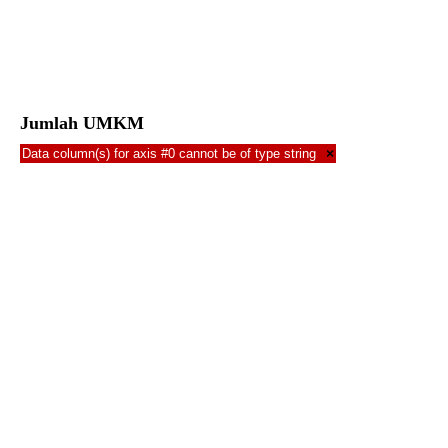
Jumlah UMKM
Data column(s) for axis #0 cannot be of type string
×