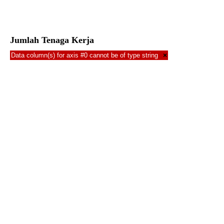
Jumlah Tenaga Kerja
Data column(s) for axis #0 cannot be of type string
×