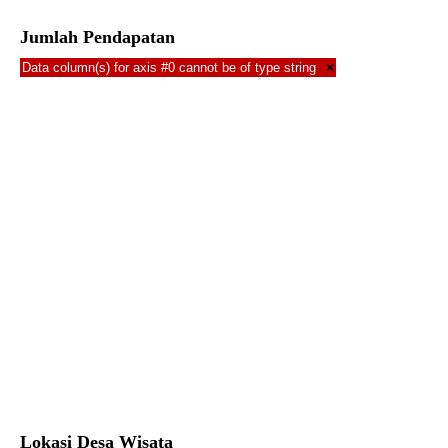
Jumlah Pendapatan
Data column(s) for axis #0 cannot be of type string
×
Lokasi Desa Wisata