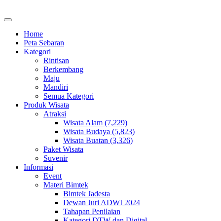
Home
Peta Sebaran
Kategori
Rintisan
Berkembang
Maju
Mandiri
Semua Kategori
Produk Wisata
Atraksi
Wisata Alam (7,229)
Wisata Budaya (5,823)
Wisata Buatan (3,326)
Paket Wisata
Suvenir
Informasi
Event
Materi Bimtek
Bimtek Jadesta
Dewan Juri ADWI 2024
Tahapan Penilaian
Kategori DTW dan Digital