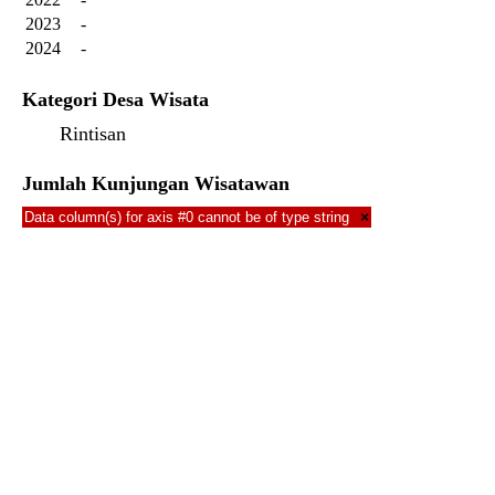
2023
-
2024
-
Kategori Desa Wisata
Rintisan
Jumlah Kunjungan Wisatawan
Data column(s) for axis #0 cannot be of type string
×