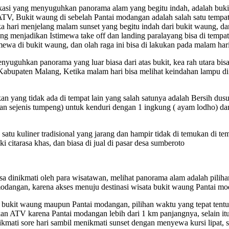
 lokasi yang menyuguhkan panorama alam yang begitu indah, adalah bu
 ATV, Bukit waung di sebelah Pantai modangan adalah salah satu tempa
 hari menjelang malam sunset yang begitu indah dari bukit waung, dan 
g menjadikan Istimewa take off dan landing paralayang bisa di tempat 
ewa di bukit waung, dan olah raga ini bisa di lakukan pada malam har
yuguhkan panorama yang luar biasa dari atas bukit, kea rah utara bi
 Kabupaten Malang, Ketika malam hari bisa melihat keindahan lampu di k
 yang tidak ada di tempat lain yang salah satunya adalah Bersih dusu
sejenis tumpeng) untuk kenduri dengan 1 ingkung ( ayam lodho) dan h
tu kuliner tradisional yang jarang dan hampir tidak di temukan di tem
 citarasa khas, dan biasa di jual di pasar desa sumberoto
 dinikmati oleh para wisatawan, melihat panorama alam adalah pilihan
modangan, karena akses menuju destinasi wisata bukit waung Pantai mo
 bukit waung maupun Pantai modangan, pilihan waktu yang tepat tentu
kan ATV karena Pantai modangan lebih dari 1 km panjangnya, selain it
ikmati sore hari sambil menikmati sunset dengan menyewa kursi lipat, s