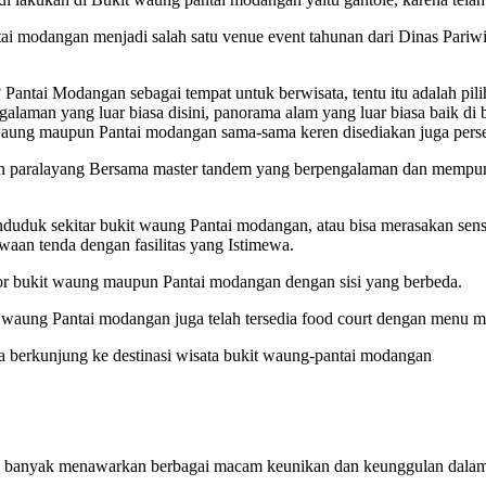
tai modangan menjadi salah satu venue event tahunan dari Dinas Pari
 Pantai Modangan sebagai tempat untuk berwisata, tentu itu adalah pi
laman yang luar biasa disini, panorama alam yang luar biasa baik di
it waung maupun Pantai modangan sama-sama keren disediakan juga pers
ngan paralayang Bersama master tandem yang berpengalaman dan mempu
nduduk sekitar bukit waung Pantai modangan, atau bisa merasakan sen
aan tenda dengan fasilitas yang Istimewa.
r bukit waung maupun Pantai modangan dengan sisi yang berbeda.
it waung Pantai modangan juga telah tersedia food court dengan menu
a berkunjung ke destinasi wisata bukit waung-pantai modangan
 banyak menawarkan berbagai macam keunikan dan keunggulan dalam hal