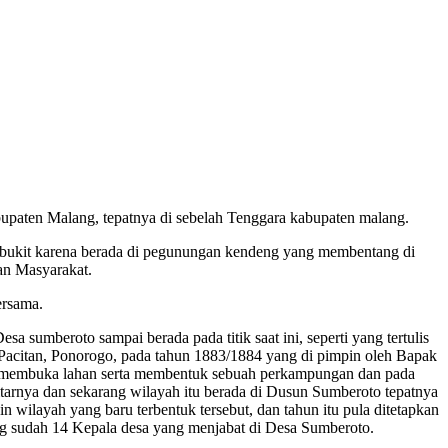
upaten Malang, tepatnya di sebelah Tenggara kabupaten malang.
 berbukit karena berada di pegunungan kendeng yang membentang di
an Masyarakat.
ersama.
sa sumberoto sampai berada pada titik saat ini, seperti yang tertulis
Pacitan, Ponorogo, pada tahun 1883/1884 yang di pimpin oleh Bapak
han membuka lahan serta membentuk sebuah perkampungan dan pada
arnya dan sekarang wilayah itu berada di Dusun Sumberoto tepatnya
wilayah yang baru terbentuk tersebut, dan tahun itu pula ditetapkan
g sudah 14 Kepala desa yang menjabat di Desa Sumberoto.