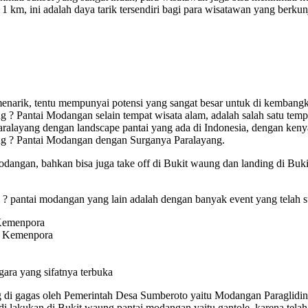
1 km, ini adalah daya tarik tersendiri bagi para wisatawan yang berk
rik, tentu mempunyai potensi yang sangat besar untuk di kembangkan 
ntai Modangan selain tempat wisata alam, adalah salah satu tempat y
paralayang dengan landscape pantai yang ada di Indonesia, dengan ken
ng ? Pantai Modangan dengan Surganya Paralayang.
 Modangan, bahkan bisa juga take off di Bukit waung dan landing di B
? pantai modangan yang lain adalah dengan banyak event yang telah suks
 Kemenpora
eh Kemenpora
gara yang sifatnya terbuka
ng di gagas oleh Pemerintah Desa Sumberoto yaitu Modangan Paragliding 
sa di lakukan di Bukit waung pantai modangan yaitu gantole, karena