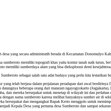
h desa yang secara administratib berada di Kecamatan Donomulyo Kab
esa sumberoto memiliki topografi khas yaitu kontur tanah naik turun,
oto memiliki sumberdaya alam yang bisa dieksplorasi demi kesejahtera
 Sumberoto sebagai salah satu adat budaya yang perlu kita lestarikan b
r yang telah berjasa dalam perjalanan peradapan dari awal berdirinya De
 datangnya beberapa orang dari mataram ngayogyokarto (Jogjakarta), 
imba, dan mereka bersepakat untuk menetap di wilayah ini dan perla
dengan nama sumberoto karena melihat banyaknya sumber air di sekit
reka bersepakat dan mengangkat Bapak Kerto menggolo untuk memimpin 
enjadi Kepala Desa yang pertama desa Sumberoto dan sampai sekaran