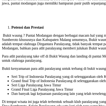
jawa, pantai modangan juga memiliki hamparan pasir putih sepanjang 
Potensi dan Prestasi
Bukit waung ? Pantai Modangan dengan berbagai macam hal yang mena
Sumberoto khususnya dan Kabupaten Malang umumnya, Bukit waung ? Pa
adalah tempat olahraga Dirgantara Paralayang, tidak banyak tempat 
Modangan, bahkan para atlit paralayang memberi julukan Bukit wau
Para atlit paralayang take off di Bukit Waung dan landing di pantai
untuk olahraga paralayang.
Bukti kenyamanan para atlit paralayang untuk terbang di bukit waung 
Seri Trip of Indonesia Paralayang yang di selenggarakan oleh
Grand final Trip of Indonesia Paralayang di selenggarakan ol
Seri Liga Paralayang Jawa Timur
Grand Final Liga Paralayang Jawa Timur
Dan banyak lagi kejuaraan paralayang lain yang telah terseleng
Di tempat wisata ini juga telah terbentuk sebuah klub paralayang ya
Desa Sumberoto. Selain Paralayang ada satu lagi olah raga yang bi