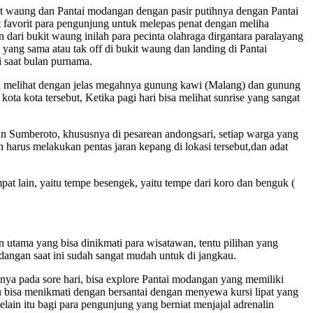
kit waung dan Pantai modangan dengan pasir putihnya dengan Pantai
t favorit para pengunjung untuk melepas penat dengan meliha
dari bukit waung inilah para pecinta olahraga dirgantara paralayang
yang sama atau tak off di bukit waung dan landing di Pantai
i saat bulan purnama.
sa melihat dengan jelas megahnya gunung kawi (Malang) dan gunung
ota kota tersebut, Ketika pagi hari bisa melihat sunrise yang sangat
n Sumberoto, khususnya di pesarean andongsari, setiap warga yang
arus melakukan pentas jaran kepang di lokasi tersebut,dan adat
pat lain, yaitu tempe besengek, yaitu tempe dari koro dan benguk (
 utama yang bisa dinikmati para wisatawan, tentu pilihan yang
dangan saat ini sudah sangat mudah untuk di jangkau.
nya pada sore hari, bisa explore Pantai modangan yang memiliki
u bisa menikmati dengan bersantai dengan menyewa kursi lipat yang
elain itu bagi para pengunjung yang berniat menjajal adrenalin