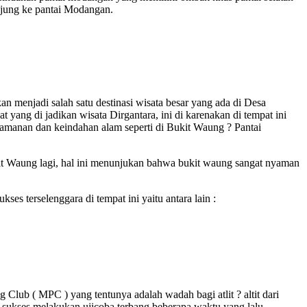
unjung ke pantai Modangan.
menjadi salah satu destinasi wisata besar yang ada di Desa
ang di jadikan wisata Dirgantara, ini di karenakan di tempat ini
yamanan dan keindahan alam seperti di Bukit Waung ? Pantai
ukit Waung lagi, hal ini menunjukan bahwa bukit waung sangat nyaman
es terselenggara di tempat ini yaitu antara lain :
Club ( MPC ) yang tentunya adalah wadah bagi atlit ? altit dari
 telah sukses melakukan ujicoba terbang beberapa waktu yang lalu.