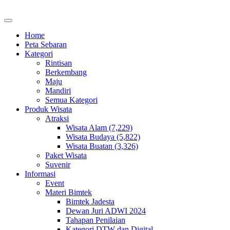
Home
Peta Sebaran
Kategori
Rintisan
Berkembang
Maju
Mandiri
Semua Kategori
Produk Wisata
Atraksi
Wisata Alam (7,229)
Wisata Budaya (5,822)
Wisata Buatan (3,326)
Paket Wisata
Suvenir
Informasi
Event
Materi Bimtek
Bimtek Jadesta
Dewan Juri ADWI 2024
Tahapan Penilaian
Kategori DTW dan Digital