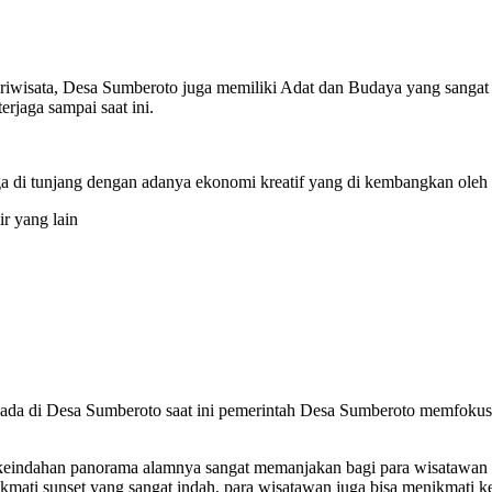
iwisata, Desa Sumberoto juga memiliki Adat dan Budaya yang sangat m
rjaga sampai saat ini.
uga di tunjang dengan adanya ekonomi kreatif yang di kembangkan oleh 
r yang lain
ng ada di Desa Sumberoto saat ini pemerintah Desa Sumberoto mem
keindahan panorama alamnya sangat memanjakan bagi para wisatawan ya
ikmati sunset yang sangat indah, para wisatawan juga bisa menikmati 