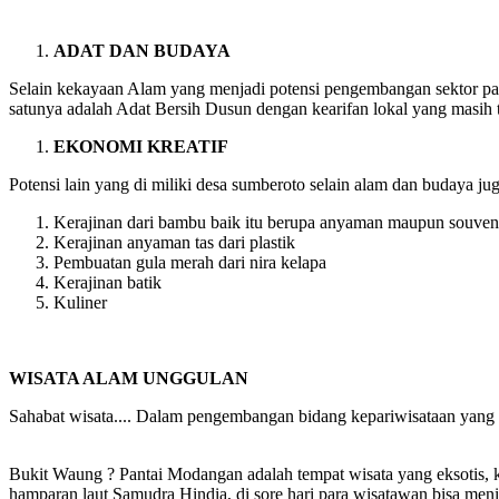
ADAT DAN BUDAYA
Selain kekayaan Alam yang menjadi potensi pengembangan sektor par
satunya adalah Adat Bersih Dusun dengan kearifan lokal yang masih te
EKONOMI KREATIF
Potensi lain yang di miliki desa sumberoto selain alam dan budaya j
Kerajinan dari bambu baik itu berupa anyaman maupun souveni
Kerajinan anyaman tas dari plastik
Pembuatan gula merah dari nira kelapa
Kerajinan batik
Kuliner
WISATA ALAM UNGGULAN
Sahabat wisata.... Dalam pengembangan bidang kepariwisataan ya
Bukit Waung ? Pantai Modangan adalah tempat wisata yang eksotis, 
hamparan laut Samudra Hindia, di sore hari para wisatawan bisa men