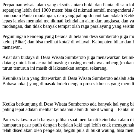
Perpaduan wisata alam yang eksotis antara bukit dan Pantai di satu
sepanjang lebih dari 1000 meter, bisa di nikmati sambil mengendarai
hamparan Pantai modangan, dan yang paling di nantikan adalah Ketika
lepas landas memulai menikmati keindahan alam dari angkasa, dan yan
modangan, dan tidak banyak tempat olah raga paralayang yang seistim
Pegunungan kendeng yang berada di belahan desa sumberoto juga men
kelut (Blitar) dan bisa melihat kota2 di wilayah Kabupaten blitar dan
menawan.
Adat dan budaya di Desa Wisata Sumberoto juga menawarkan keunikan
datang untuk ikut acara ini masing masing membawa ambeng (makanan 
turun temurun ini masih di laksanakan sampai sekarang.
Keunikan lain yang ditawarkan di Desa Wisata Sumberoto adalah ada sa
Bahasa lokal) yang dimasak lodeh dengan proses khusus yang memiliki
Ketika berkunjung di Desa Wisata Sumberoto ada banyak hal yang bisa
paling tepat adalah melihat keindahan alam di bukit waung – Pantai 
Para wisatawan ada banyak pilihan saat menikmati keindahan alam di
hamparan pasir putih dengan berjalan kaki tapi lebih enak mengguna
telah disediakan oleh pengelola, begitu pula di bukit waung, bisa men