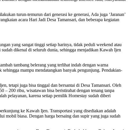
ukan turun-temurun dari generasi ke generasi, Ada juga ‘Jaranan’
rangkaian acara Hari Jadi Desa Tamansari, dan beberapa kegiatan
yang sangat tinggi setiap harinya, tidak peduli weekend atau
sudah dikenal di seluruh dunia, sehingga menjadikan Kawah Ijen
ambah tambang belerang yang terlihat indah dengan warna
ntik sehingga mampu mendatangkan banyak pengunjung. Pendakian-
tapi juga bisa tinggal dan bersantai di Desa Tamansari. Oleh
 – 200 ribu, wisatawan bisa beristirahat dengan tenang tanpa
lah pelayanan, karena setiap pemilik Homestay sudah diberi
berkunjung ke Kawah Ijen. Transportasi yang disediakan adalah
alui mobil biasa. Dengan harga bersaing dan supir yang juga sudah