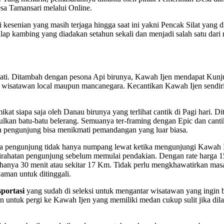
sa Tamansari melalui Online.
 yang masih terjaga hingga saat ini yakni Pencak Silat yang dilak
lap kambing yang diadakan setahun sekali dan menjadi salah satu dari 
itambah dengan pesona Api birunya, Kawah Ijen mendapat Kunjungan 
wisatawan local maupun mancanegara. Kecantikan Kawah Ijen sendiri 
apa saja oleh Danau birunya yang terlihat cantik di Pagi hari. Dit
ulkan batu-batu belerang. Semuanya ter-framing dengan Epic dan ca
para pengunjung bisa menikmati pemandangan yang luar biasa.
jung tidak hanya numpang lewat ketika mengunjungi Kawah Ijen, te
rahatan pengunjung sebelum memulai pendakian. Dengan rate harga 150
hanya 30 menit atau sekitar 17 Km. Tidak perlu mengkhawatirkan masa
man untuk ditinggali.
portasi
yang sudah di seleksi untuk mengantar wisatawan yang ingin 
an untuk pergi ke Kawah Ijen yang memiliki medan cukup sulit jika dil