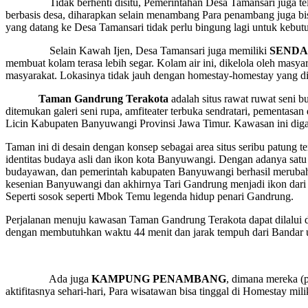
Tidak berhenti disitu, Pemerintahan Desa Tamansari juga telah 
berbasis desa, diharapkan selain menambang Para penambang juga bi
yang datang ke Desa Tamansari tidak perlu bingung lagi untuk kebu
Selain Kawah Ijen, Desa Tamansari juga memiliki
SENDA
membuat kolam terasa lebih segar. Kolam air ini, dikelola oleh masy
masyarakat. Lokasinya tidak jauh dengan homestay-homestay yang dike
Taman Gandrung Terakota
adalah situs rawat ruwat seni 
ditemukan galeri seni rupa, amfiteater terbuka sendratari, pementasan
Licin Kabupaten Banyuwangi Provinsi Jawa Timur. Kawasan ini diga
Taman ini di desain dengan konsep sebagai area situs seribu patung t
identitas budaya asli dan ikon kota Banyuwangi. Dengan adanya sat
budayawan, dan pemerintah kabupaten Banyuwangi berhasil merubah s
kesenian Banyuwangi dan akhirnya Tari Gandrung menjadi ikon dari 
Seperti sosok seperti Mbok Temu legenda hidup penari Gandrung.
Perjalanan menuju kawasan Taman Gandrung Terakota dapat dilalui
dengan membutuhkan waktu 44 menit dan jarak tempuh dari Bandar 
Ada juga
KAMPUNG PENAMBANG
, dimana mereka (
aktifitasnya sehari-hari, Para wisatawan bisa tinggal di Homestay m