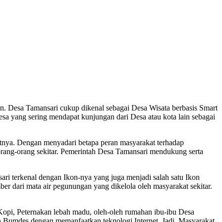
Desa Tamansari cukup dikenal sebagai Desa Wisata berbasis Smart
a yang sering mendapat kunjungan dari Desa atau kota lain sebagai
nya. Dengan menyadari betapa peran masyarakat terhadap
rang-orang sekitar. Pemerintah Desa Tamansari mendukung serta
 terkenal dengan Ikon-nya yang juga menjadi salah satu Ikon
er dari mata air pegunungan yang dikelola oleh masyarakat sekitar.
 Peternakan lebah madu, oleh-oleh rumahan ibu-ibu Desa
 Bumdes dengan memanfaatkan teknologi Internet. Jadi, Masyarakat