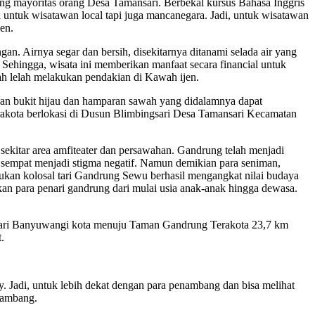
mayoritas orang Desa Tamansari. Berbekal kursus Bahasa Inggris
untuk wisatawan local tapi juga mancanegara. Jadi, untuk wisatawan
en.
an. Airnya segar dan bersih, disekitarnya ditanami selada air yang
 Sehingga, wisata ini memberikan manfaat secara financial untuk
lah lelah melakukan pendakian di Kawah ijen.
dan bukit hijau dan hamparan sawah yang didalamnya dapat
akota berlokasi di Dusun Blimbingsari Desa Tamansari Kecamatan
 sekitar area amfiteater dan persawahan. Gandrung telah menjadi
 sempat menjadi stigma negatif. Namun demikian para seniman,
kan kolosal tari Gandrung Sewu berhasil mengangkat nilai budaya
n para penari gandrung dari mulai usia anak-anak hingga dewasa.
 dari Banyuwangi kota menuju Taman Gandrung Terakota 23,7 km
.
 Jadi, untuk lebih dekat dengan para penambang dan bisa melihat
enambang.