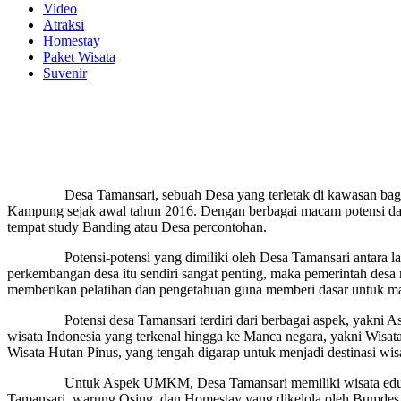
Video
Atraksi
Homestay
Paket Wisata
Suvenir
Desa Tamansari, sebuah Desa yang terletak di kawasan bagian ba
Kampung sejak awal tahun 2016. Dengan berbagai macam potensi dan 
tempat study Banding atau Desa percontohan.
Potensi-potensi yang dimiliki oleh Desa Tamansari antara lain a
perkembangan desa itu sendiri sangat penting, maka pemerintah des
memberikan pelatihan dan pengetahuan guna memberi dasar untuk mas
Potensi desa Tamansari terdiri dari berbagai aspek, yakni Aspek
wisata Indonesia yang terkenal hingga ke Manca negara, yakni Wisata
Wisata Hutan Pinus, yang tengah digarap untuk menjadi destinasi w
Untuk Aspek UMKM, Desa Tamansari memiliki wisata edukasi ya
Tamansari, warung Osing, dan Homestay yang dikelola oleh Bumdes.