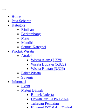
Home
Peta Sebaran
Kategori
Rintisan
Berkembang
Maju
Mandiri
Semua Kategori
Produk Wisata
Atraksi
Wisata Alam (7,229)
Wisata Budaya (5,822)
Wisata Buatan (3,326)
Paket Wisata
Suvenir
Informasi
Event
Materi Bimtek
Bimtek Jadesta
Dewan Juri ADWI 2024
Tahapan Penilaian
Kategori DTW dan Digital