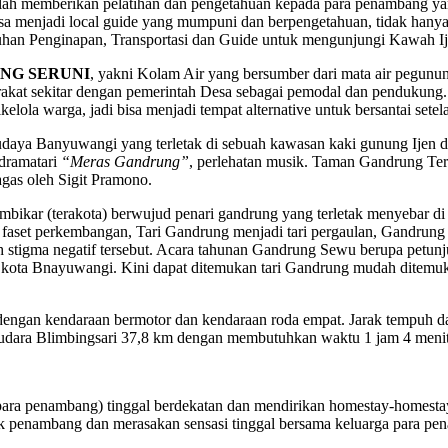
memberikan pelatihan dan pengetahuan kepada para penambang yang 
sa menjadi local guide yang mumpuni dan berpengetahuan, tidak hanya 
tuhan Penginapan, Transportasi dan Guide untuk mengunjungi Kawah Ij
NG SERUNI
, yakni Kolam Air yang bersumber dari mata air pegunung
arakat sekitar dengan pemerintah Desa sebagai pemodal dan pendukung.
lola warga, jadi bisa menjadi tempat alternative untuk bersantai sete
budaya Banyuwangi yang terletak di sebuah kawasan kaki gunung Ijen 
 dramatari
“Meras Gandrung”
, perlehatan musik. Taman Gandrung Ter
gas oleh Sigit Pramono.
embikar (terakota) berwujud penari gandrung yang terletak menyebar di
u faset perkembangan, Tari Gandrung menjadi tari pergaulan, Gandrung
tigma negatif tersebut. Acara tahunan Gandrung Sewu berupa petunju
kota Bnayuwangi. Kini dapat ditemukan tari Gandrung mudah ditemuka
 dengan kendaraan bermotor dan kendaraan roda empat. Jarak tempuh
udara Blimbingsari 37,8 km dengan membutuhkan waktu 1 jam 4 menit
para penambang) tinggal berdekatan dan mendirikan homestay-homestay.
ilik penambang dan merasakan sensasi tinggal bersama keluarga para p