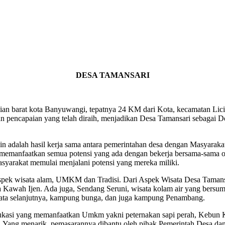
DESA TAMANSARI
rat kota Banyuwangi, tepatnya 24 KM dari Kota, kecamatan Licin. 
pencapaian yang telah diraih, menjadikan Desa Tamansari sebagai Des
dalah hasil kerja sama antara pemerintahan desa dengan Masyarakat
a memanfaatkan semua potensi yang ada dengan bekerja bersama-sama o
yarakat memulai menjalani potensi yang mereka miliki.
 wisata alam, UMKM dan Tradisi. Dari Aspek Wisata Desa Tamansari
 Kawah Ijen. Ada juga, Sendang Seruni, wisata kolam air yang bersumb
isata selanjutnya, kampung bunga, dan juga kampung Penambang.
ng memanfaatkan Umkm yakni peternakan sapi perah, Kebun Kopi,
 Yang menarik, pemasarannya dibantu oleh pihak Pemerintah Desa dan