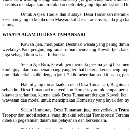
luas bisa mendapatkan produk dan oleh-oleh yang diproduksi oleh De
Untuk Aspek Tradisi dan Budaya, Desa Tamansari memiliki kesenian
kesenian yang di kelola oleh Masyarakat Desa Tamansari, ada juga ba
lainnya.
WISATA ALAM DI DESA TAMANSARI
Kawah Ijen, merupakan Destinasi wisata yang paling diminati. D
weekdays Para pengunjung ramai-ramai mendatang Kawah Ijen, baik 
juga sebagai ikon wisata Indonesia.
Selain Api Biru, kawah ijen memiliki pesona yang bisa memikat si
kuningnya dan para penambang yang terlihat bekerja keras mengump
pun tidak terlalu sulit, dengan jarak 3 kilometer dan sedikit usaha, 
Hal ini yang dimanfaatkan oleh Desa Tamansari, Bagaimana pengun
sebab itu, Desa Tamansari menyedikan Homestay untuk tempat peristi
khawatir terlambat, karena jarak Desa Tamansari dengan Kawah Ijen 
wawasan dan modal untuk menciptakan Homestay yang layak dan nya
Selain Homestay, Desa Tamansari juga menyediakan
Trans
Tropper dan mobil sejenis, yang diyakini sebagai Transportasi Teram
dibekali pegetahuan dalam hal pelayanan dan berkendara.