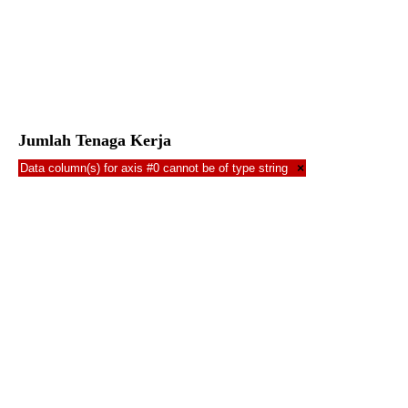
Jumlah Tenaga Kerja
Data column(s) for axis #0 cannot be of type string
×