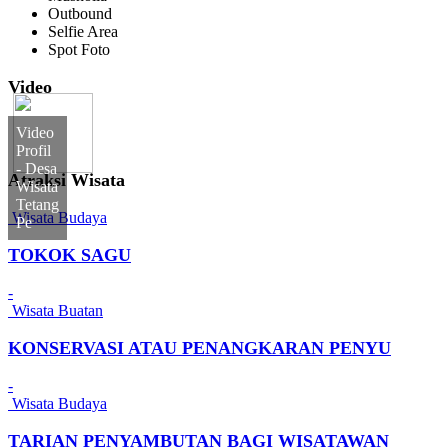
Outbound
Selfie Area
Spot Foto
Video
Video
Profil
- Desa
Atraksi Wisata
Wisata
Tetang
Wisata Budaya
Pe
TOKOK SAGU
-
Wisata Buatan
KONSERVASI ATAU PENANGKARAN PENYU
-
Wisata Budaya
TARIAN PENYAMBUTAN BAGI WISATAWAN