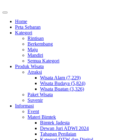
Home
Peta Sebaran
Kategori
Rintisan
Berkembang
Maju
Mandiri
Semua Kategori
Produk Wisata
Atraksi
Wisata Alam (7,229)
Wisata Budaya (5,824)
Wisata Buatan (3,326)
Paket Wisata
Suvenir
Informasi
Event
Materi Bimtek
Bimtek Jadesta
Dewan Juri ADWI 2024
Tahapan Penilaian
Kategori DTW dan Digital