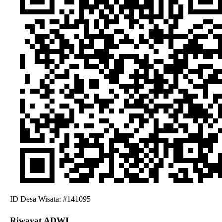
ID Desa Wisata: #141095
Riwayat ADWI