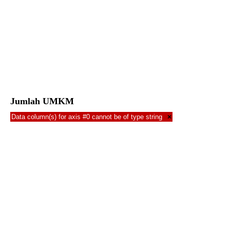
Jumlah UMKM
Data column(s) for axis #0 cannot be of type string
×