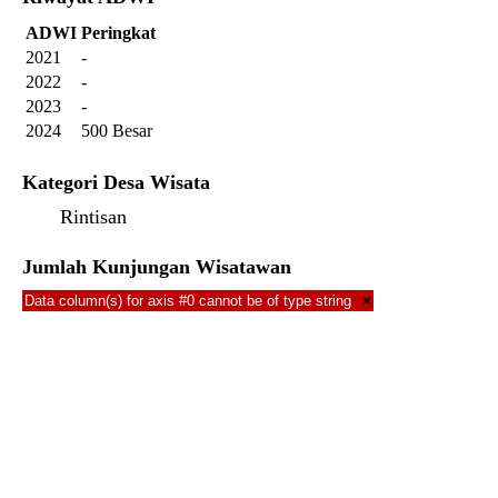
ADWI
Peringkat
2021
-
2022
-
2023
-
2024
500 Besar
Kategori Desa Wisata
Rintisan
Jumlah Kunjungan Wisatawan
Data column(s) for axis #0 cannot be of type string
×