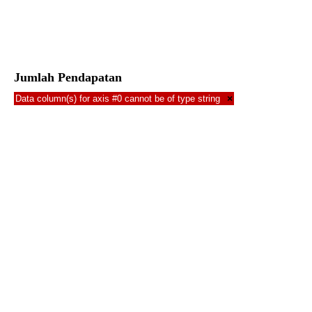
Jumlah Pendapatan
Data column(s) for axis #0 cannot be of type string
×