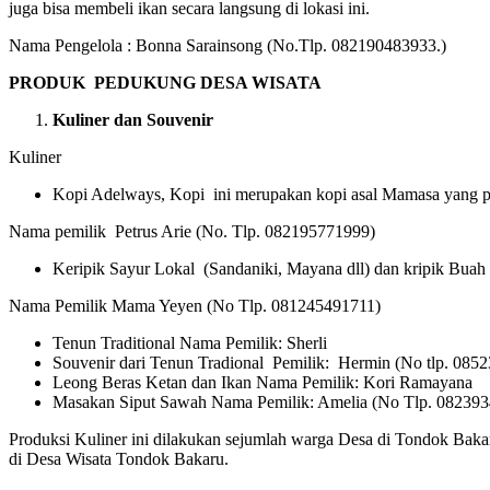
juga bisa membeli ikan secara langsung di lokasi ini.
Nama Pengelola : Bonna Sarainsong (No.Tlp. 082190483933.)
PRODUK PEDUKUNG DESA WISATA
Kuliner dan Souvenir
Kuliner
Kopi Adelways, Kopi ini merupakan kopi asal Mamasa yang p
Nama pemilik Petrus Arie (No. Tlp. 082195771999)
Keripik Sayur Lokal (Sandaniki, Mayana dll) dan kripik Buah 
Nama Pemilik Mama Yeyen (No Tlp. 081245491711)
Tenun Traditional Nama Pemilik: Sherli
Souvenir dari Tenun Tradional Pemilik: Hermin (No tlp. 085
Leong Beras Ketan dan Ikan Nama Pemilik: Kori Ramayana
Masakan Siput Sawah Nama Pemilik: Amelia (No Tlp. 08239
Produksi Kuliner ini dilakukan sejumlah warga Desa di Tondok Bakaru 
di Desa Wisata Tondok Bakaru.