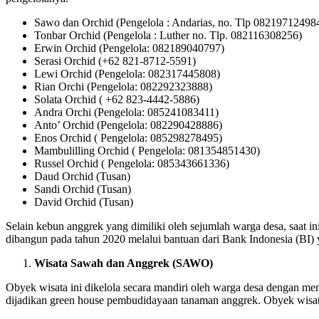
Sawo dan Orchid (Pengelola : Andarias, no. Tlp 08219712498
Tonbar Orchid (Pengelola : Luther no. Tlp. 082116308256)
Erwin Orchid (Pengelola: 082189040797)
Serasi Orchid (+62 821-8712-5591)
Lewi Orchid (Pengelola: 082317445808)
Rian Orchi (Pengelola: 082292323888)
Solata Orchid ( +62 823-4442-5886)
Andra Orchi (Pengelola: 085241083411)
Anto’ Orchid (Pengelola: 082290428886)
Enos Orchid ( Pengelola: 085298278495)
Mambulilling Orchid ( Pengelola: 081354851430)
Russel Orchid ( Pengelola: 085343661336)
Daud Orchid (Tusan)
Sandi Orchid (Tusan)
David Orchid (Tusan)
Selain kebun anggrek yang dimiliki oleh sejumlah warga desa, saat 
dibangun pada tahun 2020 melalui bantuan dari Bank Indonesia (BI)
Wisata Sawah dan Anggrek (SAWO)
Obyek wisata ini dikelola secara mandiri oleh warga desa dengan m
dijadikan green house pembudidayaan tanaman anggrek. Obyek wisat