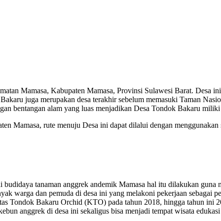
matan Mamasa, Kabupaten Mamasa, Provinsi Sulawesi Barat. Desa ini
ndok Bakaru juga merupakan desa terakhir sebelum memasuki Taman Nas
an bentangan alam yang luas menjadikan Desa Tondok Bakaru miliki p
paten Mamasa, rute menuju Desa ini dapat dilalui dengan menggunakan
i budidaya tanaman anggrek andemik Mamasa hal itu dilakukan guna 
anyak warga dan pemuda di desa ini yang melakoni pekerjaan sebagai
as Tondok Bakaru Orchid (KTO) pada tahun 2018, hingga tahun ini 
 kebun anggrek di desa ini sekaligus bisa menjadi tempat wisata eduk