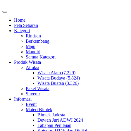
Home
Peta Sebaran
Kategori
Rintisan
Berkembang
Maju
Mandiri
Semua Kategori
Produk Wisata
Atraksi
Wisata Alam (7,229)
Wisata Budaya (5,824)
Wisata Buatan (3,326)
Paket Wisata
Suvenir
Informasi
Event
Materi Bimtek
Bimtek Jadesta
Dewan Juri ADWI 2024
Tahapan Penilaian
Kategori DTW dan Digital