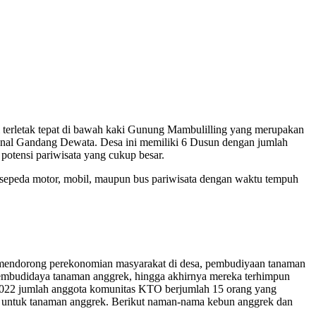
 terletak tepat di bawah kaki Gunung Mambulilling yang merupakan
ional Gandang Dewata. Desa ini memiliki 6 Dusun dengan jumlah
otensi pariwisata yang cukup besar.
 sepeda motor, mobil, maupun bus pariwisata dengan waktu tempuh
mendorong perekonomian masyarakat di desa, pembudiyaan tanaman
 pembudidaya tanaman anggrek, hingga akhirnya mereka terhimpun
2022 jumlah anggota komunitas KTO berjumlah 15 orang yang
asi untuk tanaman anggrek. Berikut naman-nama kebun anggrek dan