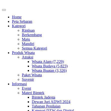
Home
Peta Sebaran
Kategori
Rintisan
Berkembang
Maju
Mandiri
Semua Kategori
Produk Wisata
Atraksi
Wisata Alam (7,229)
Wisata Budaya (5,823)
Wisata Buatan (3,326)
Paket Wisata
Suvenir
Informasi
Event
Materi Bimtek
Bimtek Jadesta
Dewan Juri ADWI 2024
Tahapan Penilaian
Kategori DTW dan Digital