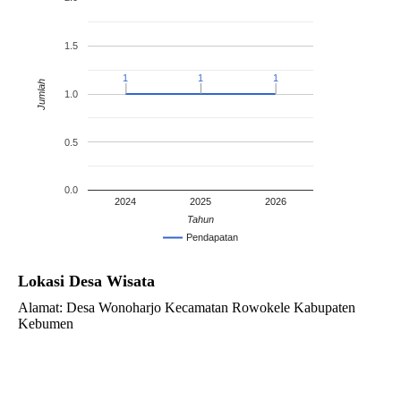
1.5
1
1
1
1
1
1
Jumlah
1.0
0.5
0.0
2024
2025
2026
Tahun
Pendapatan
Lokasi Desa Wisata
Alamat: Desa Wonoharjo Kecamatan Rowokele Kabupaten
Kebumen