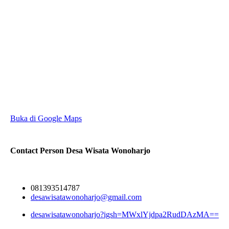
Buka di Google Maps
Contact Person
Desa Wisata Wonoharjo
081393514787
desawisatawonoharjo@gmail.com
desawisatawonoharjo?igsh=MWxlYjdpa2RudDAzMA==