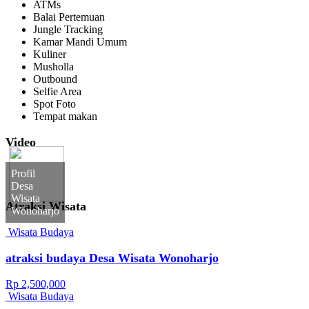
ATMs
Balai Pertemuan
Jungle Tracking
Kamar Mandi Umum
Kuliner
Musholla
Outbound
Selfie Area
Spot Foto
Tempat makan
Video
Profil
Desa
Wisata
Atraksi Wisata
Wonoharjo
Wisata Budaya
atraksi budaya Desa Wisata Wonoharjo
Rp 2,500,000
Wisata Budaya