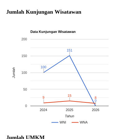
Jumlah Kunjungan Wisatawan
Data Kunjungan Wisatawan
200
151
151
150
100
100
Jumlah
100
50
15
15
9
9
8
8
0
0
0
2024
2025
2026
Tahun
WNI
WNA
Jumlah UMKM