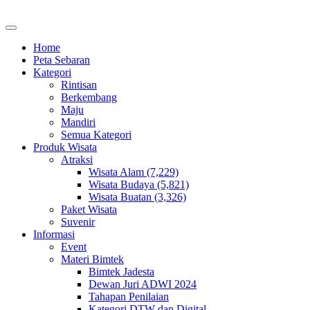
Home
Peta Sebaran
Kategori
Rintisan
Berkembang
Maju
Mandiri
Semua Kategori
Produk Wisata
Atraksi
Wisata Alam (7,229)
Wisata Budaya (5,821)
Wisata Buatan (3,326)
Paket Wisata
Suvenir
Informasi
Event
Materi Bimtek
Bimtek Jadesta
Dewan Juri ADWI 2024
Tahapan Penilaian
Kategori DTW dan Digital