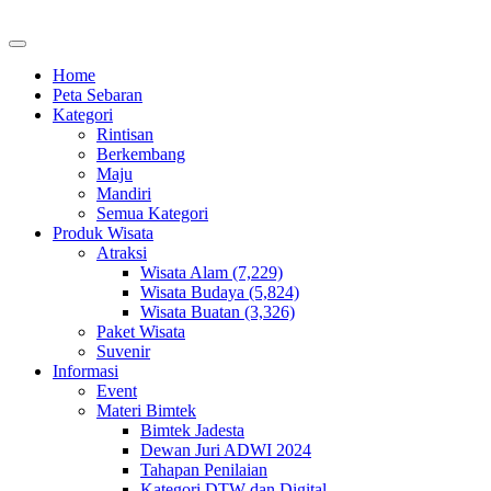
Home
Peta Sebaran
Kategori
Rintisan
Berkembang
Maju
Mandiri
Semua Kategori
Produk Wisata
Atraksi
Wisata Alam (7,229)
Wisata Budaya (5,824)
Wisata Buatan (3,326)
Paket Wisata
Suvenir
Informasi
Event
Materi Bimtek
Bimtek Jadesta
Dewan Juri ADWI 2024
Tahapan Penilaian
Kategori DTW dan Digital