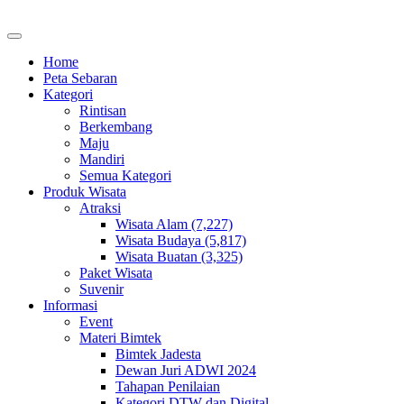
Home
Peta Sebaran
Kategori
Rintisan
Berkembang
Maju
Mandiri
Semua Kategori
Produk Wisata
Atraksi
Wisata Alam (7,227)
Wisata Budaya (5,817)
Wisata Buatan (3,325)
Paket Wisata
Suvenir
Informasi
Event
Materi Bimtek
Bimtek Jadesta
Dewan Juri ADWI 2024
Tahapan Penilaian
Kategori DTW dan Digital