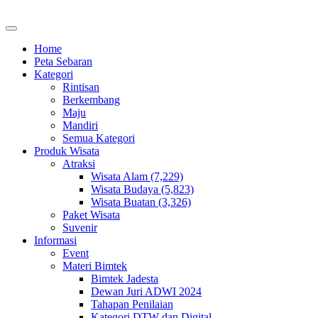
Home
Peta Sebaran
Kategori
Rintisan
Berkembang
Maju
Mandiri
Semua Kategori
Produk Wisata
Atraksi
Wisata Alam (7,229)
Wisata Budaya (5,823)
Wisata Buatan (3,326)
Paket Wisata
Suvenir
Informasi
Event
Materi Bimtek
Bimtek Jadesta
Dewan Juri ADWI 2024
Tahapan Penilaian
Kategori DTW dan Digital