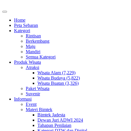
Home
Peta Sebaran
Kategori
Rintisan
Berkembang
Maju
Mandiri
Semua Kategori
Produk Wisata
Atraksi
Wisata Alam (7,229)
Wisata Budaya (5,822)
Wisata Buatan (3,326)
Paket Wisata
Suvenir
Informasi
Event
Materi Bimtek
Bimtek Jadesta
Dewan Juri ADWI 2024
Tahapan Penilaian
Kategori DTW dan Digital