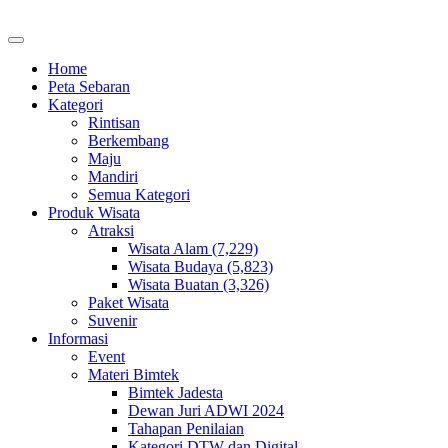
Home
Peta Sebaran
Kategori
Rintisan
Berkembang
Maju
Mandiri
Semua Kategori
Produk Wisata
Atraksi
Wisata Alam (7,229)
Wisata Budaya (5,823)
Wisata Buatan (3,326)
Paket Wisata
Suvenir
Informasi
Event
Materi Bimtek
Bimtek Jadesta
Dewan Juri ADWI 2024
Tahapan Penilaian
Kategori DTW dan Digital