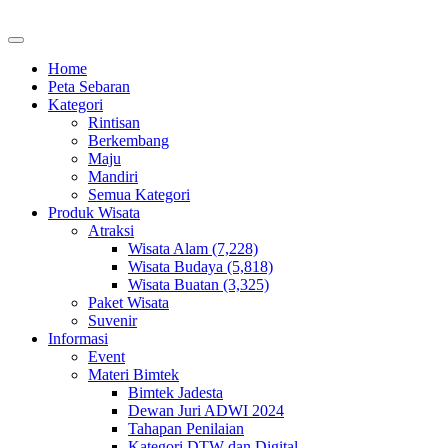
Home
Peta Sebaran
Kategori
Rintisan
Berkembang
Maju
Mandiri
Semua Kategori
Produk Wisata
Atraksi
Wisata Alam (7,228)
Wisata Budaya (5,818)
Wisata Buatan (3,325)
Paket Wisata
Suvenir
Informasi
Event
Materi Bimtek
Bimtek Jadesta
Dewan Juri ADWI 2024
Tahapan Penilaian
Kategori DTW dan Digital