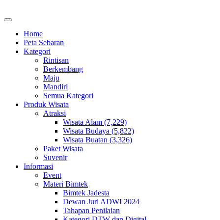
Home
Peta Sebaran
Kategori
Rintisan
Berkembang
Maju
Mandiri
Semua Kategori
Produk Wisata
Atraksi
Wisata Alam (7,229)
Wisata Budaya (5,822)
Wisata Buatan (3,326)
Paket Wisata
Suvenir
Informasi
Event
Materi Bimtek
Bimtek Jadesta
Dewan Juri ADWI 2024
Tahapan Penilaian
Kategori DTW dan Digital