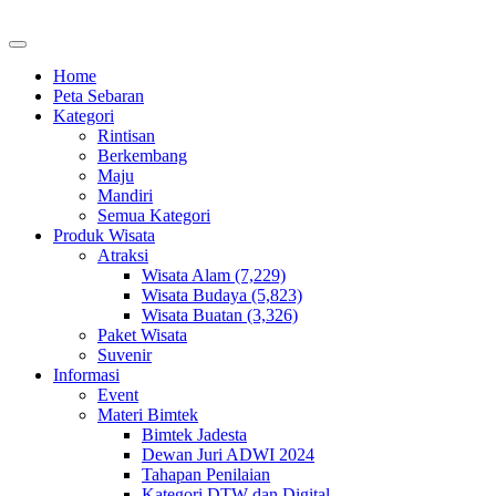
Home
Peta Sebaran
Kategori
Rintisan
Berkembang
Maju
Mandiri
Semua Kategori
Produk Wisata
Atraksi
Wisata Alam (7,229)
Wisata Budaya (5,823)
Wisata Buatan (3,326)
Paket Wisata
Suvenir
Informasi
Event
Materi Bimtek
Bimtek Jadesta
Dewan Juri ADWI 2024
Tahapan Penilaian
Kategori DTW dan Digital