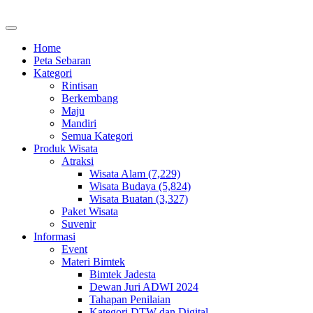
Home
Peta Sebaran
Kategori
Rintisan
Berkembang
Maju
Mandiri
Semua Kategori
Produk Wisata
Atraksi
Wisata Alam (7,229)
Wisata Budaya (5,824)
Wisata Buatan (3,327)
Paket Wisata
Suvenir
Informasi
Event
Materi Bimtek
Bimtek Jadesta
Dewan Juri ADWI 2024
Tahapan Penilaian
Kategori DTW dan Digital