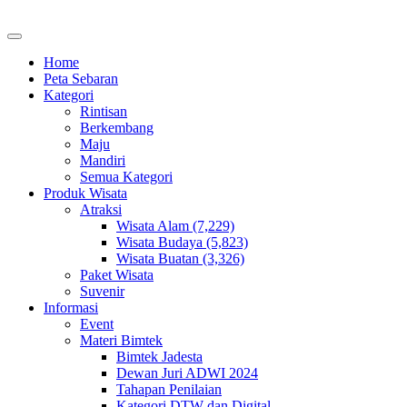
Home
Peta Sebaran
Kategori
Rintisan
Berkembang
Maju
Mandiri
Semua Kategori
Produk Wisata
Atraksi
Wisata Alam (7,229)
Wisata Budaya (5,823)
Wisata Buatan (3,326)
Paket Wisata
Suvenir
Informasi
Event
Materi Bimtek
Bimtek Jadesta
Dewan Juri ADWI 2024
Tahapan Penilaian
Kategori DTW dan Digital