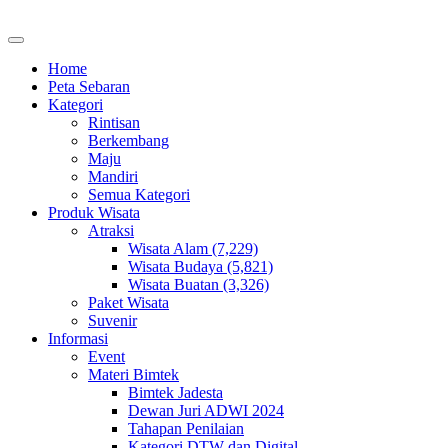
Home
Peta Sebaran
Kategori
Rintisan
Berkembang
Maju
Mandiri
Semua Kategori
Produk Wisata
Atraksi
Wisata Alam (7,229)
Wisata Budaya (5,821)
Wisata Buatan (3,326)
Paket Wisata
Suvenir
Informasi
Event
Materi Bimtek
Bimtek Jadesta
Dewan Juri ADWI 2024
Tahapan Penilaian
Kategori DTW dan Digital