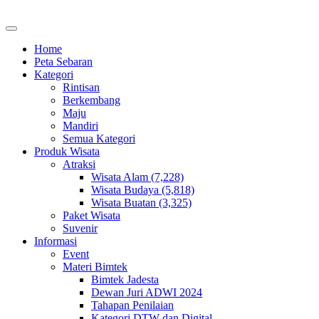
Home
Peta Sebaran
Kategori
Rintisan
Berkembang
Maju
Mandiri
Semua Kategori
Produk Wisata
Atraksi
Wisata Alam (7,228)
Wisata Budaya (5,818)
Wisata Buatan (3,325)
Paket Wisata
Suvenir
Informasi
Event
Materi Bimtek
Bimtek Jadesta
Dewan Juri ADWI 2024
Tahapan Penilaian
Kategori DTW dan Digital