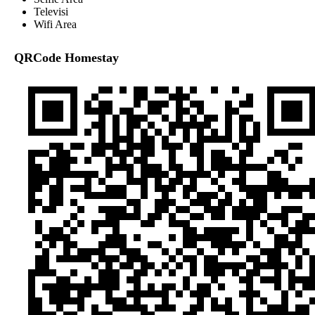
Televisi
Wifi Area
QRCode Homestay