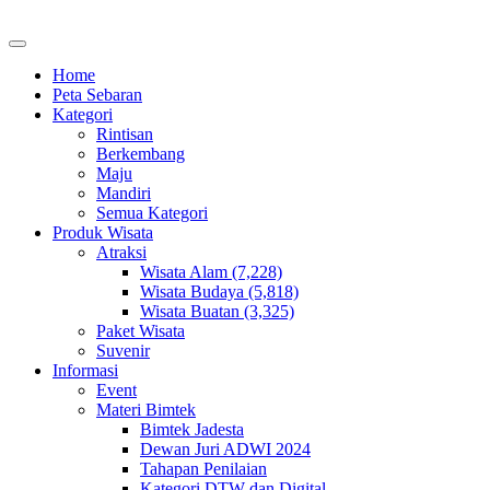
Home
Peta Sebaran
Kategori
Rintisan
Berkembang
Maju
Mandiri
Semua Kategori
Produk Wisata
Atraksi
Wisata Alam (7,228)
Wisata Budaya (5,818)
Wisata Buatan (3,325)
Paket Wisata
Suvenir
Informasi
Event
Materi Bimtek
Bimtek Jadesta
Dewan Juri ADWI 2024
Tahapan Penilaian
Kategori DTW dan Digital