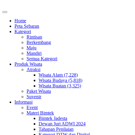
Home
Peta Sebaran
Kategori
Rintisan
Berkembang
Maju
Mandiri
Semua Kategori
Produk Wisata
Atraksi
Wisata Alam (7,228)
Wisata Budaya (5,818)
Wisata Buatan (3,325)
Paket Wisata
Suvenir
Informasi
Event
Materi Bimtek
Bimtek Jadesta
Dewan Juri ADWI 2024
Tahapan Penilaian
Kategori DTW dan Digital