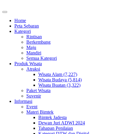
Home
Peta Sebaran
Kategori
Rintisan
Berkembang
Maju
Mandiri
Semua Kategori
Produk Wisata
Atraksi
Wisata Alam (7,227)
Wisata Budaya (5,814)
Wisata Buatan (3,322)
Paket Wisata
Suvenir
Informasi
Event
Materi Bimtek
Bimtek Jadesta
Dewan Juri ADWI 2024
Tahapan Penilaian
Kategori DTW dan Digital