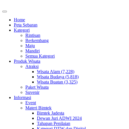
Home
Peta Sebaran
Kategori
Rintisan
Berkembang
Maju
Mandiri
Semua Kategori
Produk Wisata
Atraksi
Wisata Alam (7,228)
Wisata Budaya (5,818)
Wisata Buatan (3,325)
Paket Wisata
Suvenir
Informasi
Event
Materi Bimtek
Bimtek Jadesta
Dewan Juri ADWI 2024
Tahapan Penilaian
Kategori DTW dan Digital