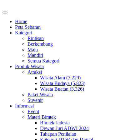
Home
Peta Sebaran
Kategori
Rintisan
Berkembang
Maju
Mandiri
Semua Kategori
Produk Wisata
Atraksi
Wisata Alam (7,229)
Wisata Budaya (5,823)
Wisata Buatan (3,326)
Paket Wisata
Suvenir
Informasi
Event
Materi Bimtek
Bimtek Jadesta
Dewan Juri ADWI 2024
Tahapan Penilaian
Kategori DTW dan Digital