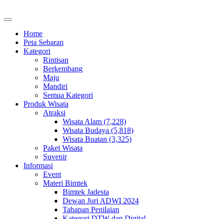
Home
Peta Sebaran
Kategori
Rintisan
Berkembang
Maju
Mandiri
Semua Kategori
Produk Wisata
Atraksi
Wisata Alam (7,228)
Wisata Budaya (5,818)
Wisata Buatan (3,325)
Paket Wisata
Suvenir
Informasi
Event
Materi Bimtek
Bimtek Jadesta
Dewan Juri ADWI 2024
Tahapan Penilaian
Kategori DTW dan Digital