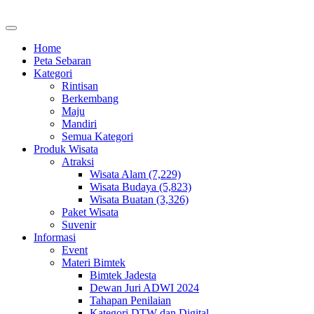
Home
Peta Sebaran
Kategori
Rintisan
Berkembang
Maju
Mandiri
Semua Kategori
Produk Wisata
Atraksi
Wisata Alam (7,229)
Wisata Budaya (5,823)
Wisata Buatan (3,326)
Paket Wisata
Suvenir
Informasi
Event
Materi Bimtek
Bimtek Jadesta
Dewan Juri ADWI 2024
Tahapan Penilaian
Kategori DTW dan Digital