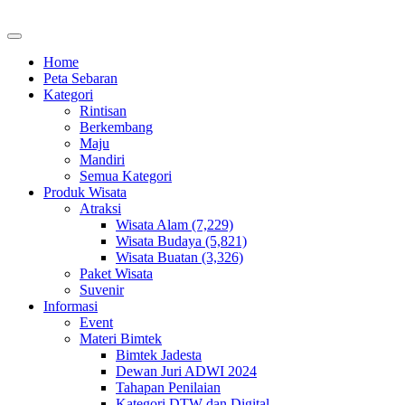
Home
Peta Sebaran
Kategori
Rintisan
Berkembang
Maju
Mandiri
Semua Kategori
Produk Wisata
Atraksi
Wisata Alam (7,229)
Wisata Budaya (5,821)
Wisata Buatan (3,326)
Paket Wisata
Suvenir
Informasi
Event
Materi Bimtek
Bimtek Jadesta
Dewan Juri ADWI 2024
Tahapan Penilaian
Kategori DTW dan Digital