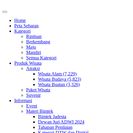
Home
Peta Sebaran
Kategori
Rintisan
Berkembang
Maju
Mandiri
Semua Kategori
Produk Wisata
Atraksi
Wisata Alam (7,229)
Wisata Budaya (5,823)
Wisata Buatan (3,326)
Paket Wisata
Suvenir
Informasi
Event
Materi Bimtek
Bimtek Jadesta
Dewan Juri ADWI 2024
Tahapan Penilaian
Kategori DTW dan Digital