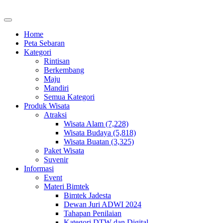
Home
Peta Sebaran
Kategori
Rintisan
Berkembang
Maju
Mandiri
Semua Kategori
Produk Wisata
Atraksi
Wisata Alam (7,228)
Wisata Budaya (5,818)
Wisata Buatan (3,325)
Paket Wisata
Suvenir
Informasi
Event
Materi Bimtek
Bimtek Jadesta
Dewan Juri ADWI 2024
Tahapan Penilaian
Kategori DTW dan Digital