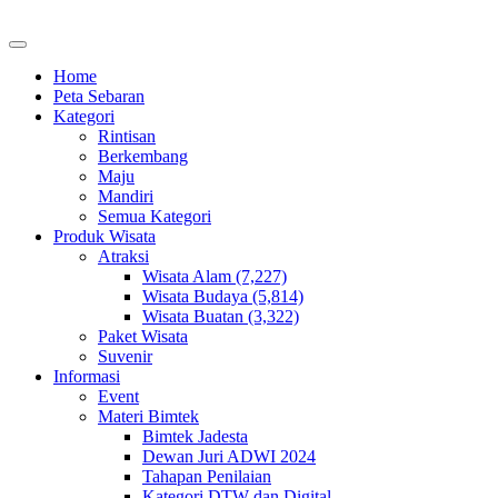
Home
Peta Sebaran
Kategori
Rintisan
Berkembang
Maju
Mandiri
Semua Kategori
Produk Wisata
Atraksi
Wisata Alam (7,227)
Wisata Budaya (5,814)
Wisata Buatan (3,322)
Paket Wisata
Suvenir
Informasi
Event
Materi Bimtek
Bimtek Jadesta
Dewan Juri ADWI 2024
Tahapan Penilaian
Kategori DTW dan Digital