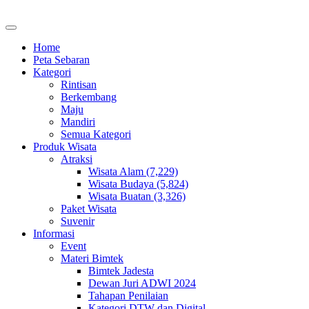
Home
Peta Sebaran
Kategori
Rintisan
Berkembang
Maju
Mandiri
Semua Kategori
Produk Wisata
Atraksi
Wisata Alam (7,229)
Wisata Budaya (5,824)
Wisata Buatan (3,326)
Paket Wisata
Suvenir
Informasi
Event
Materi Bimtek
Bimtek Jadesta
Dewan Juri ADWI 2024
Tahapan Penilaian
Kategori DTW dan Digital