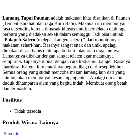
Lamang Tapai Paunan
adalah makanan khas disajikan di Paunan
(Tempat Istirahat olah raga Buru Babi). Makanan ini mempunyai
rasa tersendiri, karena dimasak khusus untuk perhelatan olah raga
berburu yang diadakan sekali dalam seminggu. Jadi bisa untuak
"
Palapeh Salero
(melepas kangen selera) " dari monotonnya
makanan sehari-hari. Rasanya sangat enak dan unik, apalagi
dimakan disaat habis olah raga berburu atau olah raga lainnya.
Lamangnya dibakar dengan sangat telaten agar matangnya
sempurna. Tapainya dibuat dengan cara tradisionil banget. Rasanya
luarbiasa. Karena fermentasinya begitu dijaga dari resep leluhur.
Semua orang yang sudah mencoba makan lamang lain dari yang
lain ini, akan mempunyai kesan "ngangenin". Apalagi dimakan
duduk dihamparan alam yang begitu indah. Membuat orang betah
dan terpuaskan.
Fasilitas
Tidak tersedia
Produk Wisata Lainnya
Suvenir