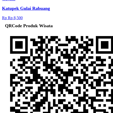
Katupek Gulai Rabuang
Rp Rp 8,500
QRCode Produk Wisata