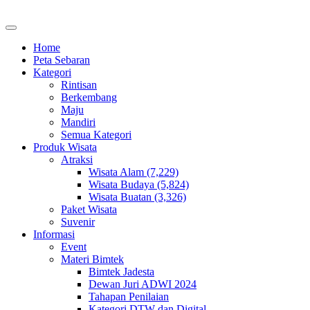
Home
Peta Sebaran
Kategori
Rintisan
Berkembang
Maju
Mandiri
Semua Kategori
Produk Wisata
Atraksi
Wisata Alam (7,229)
Wisata Budaya (5,824)
Wisata Buatan (3,326)
Paket Wisata
Suvenir
Informasi
Event
Materi Bimtek
Bimtek Jadesta
Dewan Juri ADWI 2024
Tahapan Penilaian
Kategori DTW dan Digital