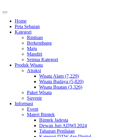
Home
Peta Sebaran
Kategori
Rintisan
Berkembang
Maju
Mandiri
Semua Kategori
Produk Wisata
Atraksi
Wisata Alam (7,229)
Wisata Budaya (5,820)
Wisata Buatan (3,326)
Paket Wisata
Suvenir
Informasi
Event
Materi Bimtek
Bimtek Jadesta
Dewan Juri ADWI 2024
Tahapan Penilaian
Kategori DTW dan Digital