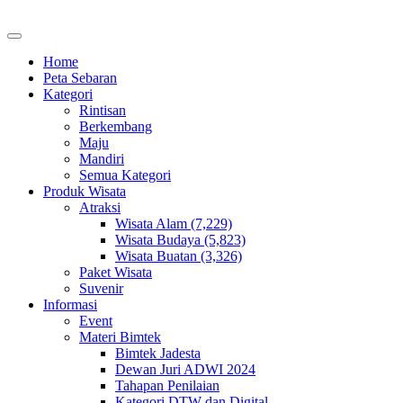
Home
Peta Sebaran
Kategori
Rintisan
Berkembang
Maju
Mandiri
Semua Kategori
Produk Wisata
Atraksi
Wisata Alam (7,229)
Wisata Budaya (5,823)
Wisata Buatan (3,326)
Paket Wisata
Suvenir
Informasi
Event
Materi Bimtek
Bimtek Jadesta
Dewan Juri ADWI 2024
Tahapan Penilaian
Kategori DTW dan Digital