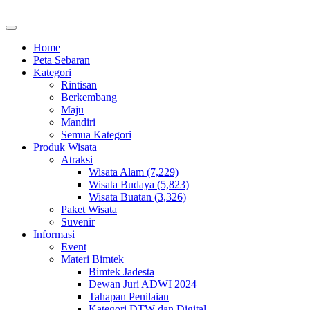
Home
Peta Sebaran
Kategori
Rintisan
Berkembang
Maju
Mandiri
Semua Kategori
Produk Wisata
Atraksi
Wisata Alam (7,229)
Wisata Budaya (5,823)
Wisata Buatan (3,326)
Paket Wisata
Suvenir
Informasi
Event
Materi Bimtek
Bimtek Jadesta
Dewan Juri ADWI 2024
Tahapan Penilaian
Kategori DTW dan Digital