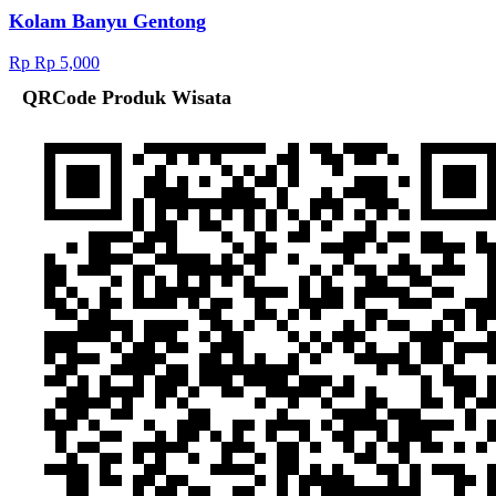
Kolam Banyu Gentong
Rp Rp 5,000
QRCode Produk Wisata