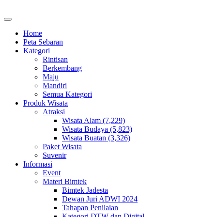
Home
Peta Sebaran
Kategori
Rintisan
Berkembang
Maju
Mandiri
Semua Kategori
Produk Wisata
Atraksi
Wisata Alam (7,229)
Wisata Budaya (5,823)
Wisata Buatan (3,326)
Paket Wisata
Suvenir
Informasi
Event
Materi Bimtek
Bimtek Jadesta
Dewan Juri ADWI 2024
Tahapan Penilaian
Kategori DTW dan Digital