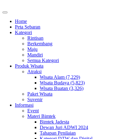
Home
Peta Sebaran
Kategori
Rintisan
Berkembang
Maju
Mandiri
Semua Kategori
Produk Wisata
Atraksi
Wisata Alam (7,229)
Wisata Budaya (5,823)
Wisata Buatan (3,326)
Paket Wisata
Suvenir
Informasi
Event
Materi Bimtek
Bimtek Jadesta
Dewan Juri ADWI 2024
Tahapan Penilaian
Kategori DTW dan Digital