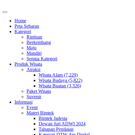
Home
Peta Sebaran
Kategori
Rintisan
Berkembang
Maju
Mandiri
Semua Kategori
Produk Wisata
Atraksi
Wisata Alam (7,229)
Wisata Budaya (5,822)
Wisata Buatan (3,326)
Paket Wisata
Suvenir
Informasi
Event
Materi Bimtek
Bimtek Jadesta
Dewan Juri ADWI 2024
Tahapan Penilaian
Kategori DTW dan Digital